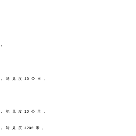
 ：
 ， 能 見 度 10 公 里 。
 ， 能 見 度 10 公 里 。
 ， 能 見 度 4200 米 。