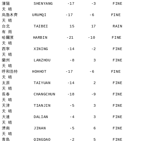
瀋陽          SHENYANG      -17       -3       FINE          
天 晴
烏魯木齊      URUMQI        -17       -6       FINE          
天 晴
台北          TAIBEI         15       17       RAIN          
有 雨
哈爾濱        HARBIN        -21      -10       FINE          
天 晴
西寧          XINING        -14       -2       FINE          
天 晴
蘭州          LANZHOU        -8        3       FINE          
天 晴
呼和浩特      HOHHOT        -17       -6       FINE          
天 晴
太原          TAIYUAN       -14        2       FINE          
天 晴
長春          CHANGCHUN     -18       -9       FINE          
天 晴
天津          TIANJIN        -5        3       FINE          
天 晴
大連          DALIAN         -4        3       FINE          
天 晴
濟南          JINAN          -5        6       FINE          
天 晴
青島          QINGDAO        -2        5       FINE          