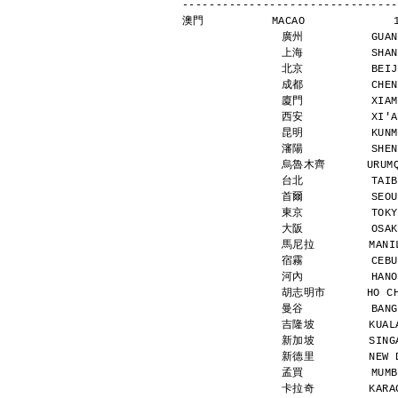
--------------------------------
澳門          MACAO             
廣州          GUAN
上海          SHAN
北京          BEIJ
成都          CHEN
廈門          XIAM
西安          XI'A
昆明          KUNM
瀋陽          SHEN
烏魯木齊      URUMQI
台北          TAIB
首爾          SEOU
東京          TOKY
大阪          OSAK
馬尼拉        MANIL
宿霧          CEBU
河內          HANO
胡志明市      HO CHI
曼谷          BANG
吉隆坡        KUALA
新加坡        SINGA
新德里        NEW D
孟買          MUMB
卡拉奇        KARAC