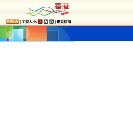
|
字型大小:
|
網頁指南