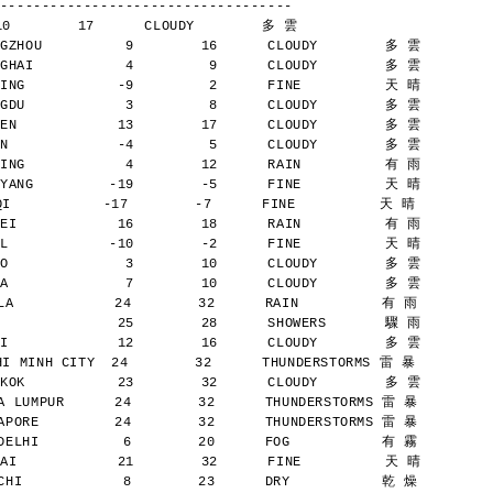
-----------------------------------
10        17      CLOUDY        多 雲
GZHOU          9        16      CLOUDY        多 雲
GHAI           4         9      CLOUDY        多 雲
ING           -9         2      FINE          天 晴
GDU            3         8      CLOUDY        多 雲
EN            13        17      CLOUDY        多 雲
N             -4         5      CLOUDY        多 雲
ING            4        12      RAIN          有 雨
YANG         -19        -5      FINE          天 晴
           -17        -7      FINE          天 晴
EI            16        18      RAIN          有 雨
L            -10        -2      FINE          天 晴
O              3        10      CLOUDY        多 雲
A              7        10      CLOUDY        多 雲
A            24        32      RAIN          有 雨
              25        28      SHOWERS       驟 雨
I             12        16      CLOUDY        多 雲
 MINH CITY  24        32      THUNDERSTORMS 雷 暴
KOK           23        32      CLOUDY        多 雲
 LUMPUR      24        32      THUNDERSTORMS 雷 暴
PORE         24        32      THUNDERSTORMS 雷 暴
ELHI          6        20      FOG           有 霧
AI            21        32      FINE          天 晴
HI            8        23      DRY           乾 燥