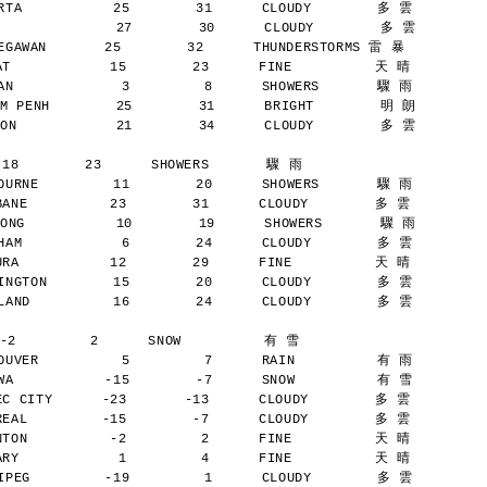
TA           25        31      CLOUDY        多 雲
              27        30      CLOUDY        多 雲
AWAN       25        32      THUNDERSTORMS 雷 暴
            15        23      FINE          天 晴
N             3         8      SHOWERS       驟 雨
M PENH        25        31      BRIGHT        明 朗
ON            21        34      CLOUDY        多 雲
 18        23      SHOWERS       驟 雨
URNE         11        20      SHOWERS       驟 雨
NE          23        31      CLOUDY        多 雲
ONG           10        19      SHOWERS       驟 雨
AM            6        24      CLOUDY        多 雲
A           12        29      FINE          天 晴
NGTON        15        20      CLOUDY        多 雲
AND          16        24      CLOUDY        多 雲
-2         2      SNOW          有 雪
UVER          5         7      RAIN          有 雨
A           -15        -7      SNOW          有 雪
 CITY      -23       -13      CLOUDY        多 雲
AL         -15        -7      CLOUDY        多 雲
ON          -2         2      FINE          天 晴
Y            1         4      FINE          天 晴
PEG         -19         1      CLOUDY        多 雲