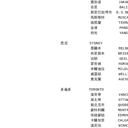
雅加達        JAKAR
峇里          BALI
斯里巴加灣市  B.S.BEG
馬斯喀特      MUSCAT
德黑蘭        TEHRA
金邊          PHNO
仰光          YANG
悉尼          SYDNEY           
墨爾本        MELBO
布里斯本      BRISBA
吉朗          GEEL
霍舍姆        HORSH
米爾迪拉      MILDUR
威靈頓        WELLI
奧克蘭        AUCKL
多倫多        TORONTO           
溫哥華        VANCO
渥太華        OTTAW
魁北克市      QUEBEC
蒙特利爾      MONTRE
埃德蒙頓      EDMONT
卡爾加里      CALGAR
溫尼伯        WINNI