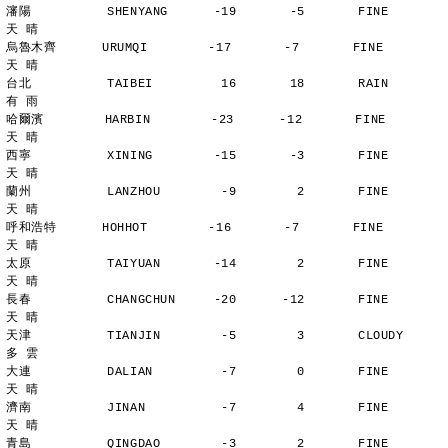
瀋陽          SHENYANG      -19       -5       FINE          
天 晴
烏魯木齊      URUMQI        -17       -7       FINE          
天 晴
台北          TAIBEI         16       18       RAIN          
有 雨
哈爾濱        HARBIN        -23      -12       FINE          
天 晴
西寧          XINING        -15       -3       FINE          
天 晴
蘭州          LANZHOU        -9        2       FINE          
天 晴
呼和浩特      HOHHOT        -16       -7       FINE          
天 晴
太原          TAIYUAN       -14        2       FINE          
天 晴
長春          CHANGCHUN     -20      -12       FINE          
天 晴
天津          TIANJIN        -5        3       CLOUDY        
多 雲
大連          DALIAN         -7        0       FINE          
天 晴
濟南          JINAN          -7        4       FINE          
天 晴
青島          QINGDAO        -3        2       FINE          