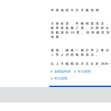
本 港 地 區 今 日 天 氣 預 測
大 致 多 雲 ， 早 晚 相 當 清 涼 ， 
新 界 再 低 兩 三 度 。 日 間 部 分
高 氣 溫 約 18 度 。 吹 和 緩 至 清
強 風 。
展 望 ： 隨 後 一 兩 日 早 上 寒 冷
二 早 上 仍 然 相 當 清 涼 。
以 上 天 氣 稿 由 天 文 台 於 2020 年
新聞資料庫
昨日新聞
即日新聞