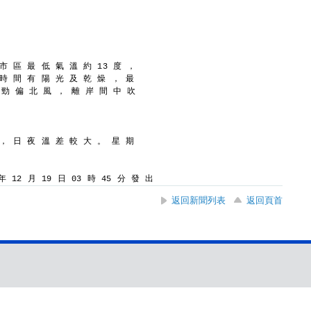
市 區 最 低 氣 溫 約 13 度 ，
 時 間 有 陽 光 及 乾 燥 ， 最
 勁 偏 北 風 ， 離 岸 間 中 吹
 ， 日 夜 溫 差 較 大 。 星 期
 12 月 19 日 03 時 45 分 發 出
返回新聞列表
返回頁首