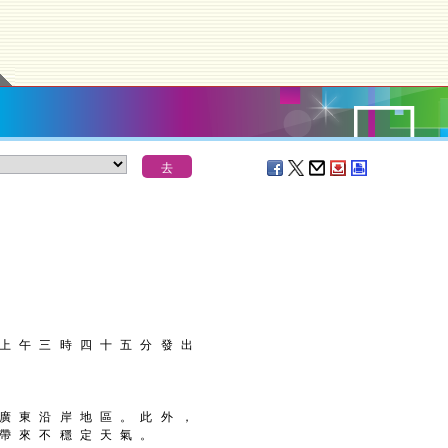
 上 午 三 時 四 十 五 分 發 出
 廣 東 沿 岸 地 區 。 此 外 ，
 帶 來 不 穩 定 天 氣 。