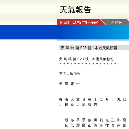
天 氣 稿 第 023 號 - 本港天氣預報
＊
＊
＊
＊
＊
＊
＊
＊
＊
＊
＊
＊
＊
＊
＊
＊
本港天氣預報
天 氣 報 告
香 港 天 文 台 在 十 二 月 十 九 日
之 最 新 天 氣 報 告
一 股 冬 季 季 候 風 補 充 正 影 響
一 個 低 壓 區 正 為 菲 律 賓 南 部