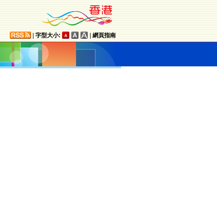
|
字型大小:
|
網頁指南