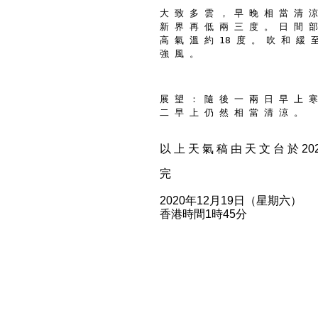
大 致 多 雲 ， 早 晚 相 當 清 涼
新 界 再 低 兩 三 度 。 日 間 部
高 氣 溫 約 18 度 。 吹 和 緩 
強 風 。
展 望 ： 隨 後 一 兩 日 早 上 寒
二 早 上 仍 然 相 當 清 涼 。
以 上 天 氣 稿 由 天 文 台 於 2020
完
2020年12月19日（星期六）
香港時間1時45分