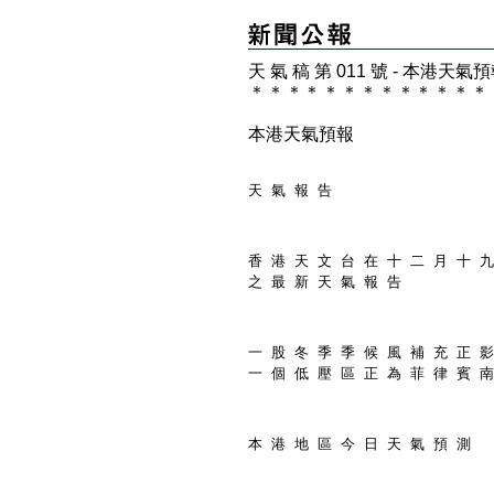
天 氣 稿 第 011 號 - 本港天氣
＊
＊
＊
＊
＊
＊
＊
＊
＊
＊
＊
＊
＊
本港天氣預報
天 氣 報 告
香 港 天 文 台 在 十 二 月 十 九
之 最 新 天 氣 報 告
一 股 冬 季 季 候 風 補 充 正 影
一 個 低 壓 區 正 為 菲 律 賓 南
本 港 地 區 今 日 天 氣 預 測