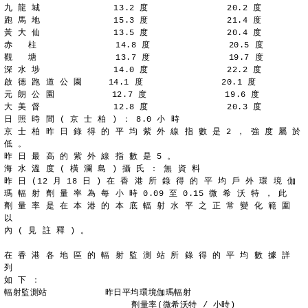
九 龍 城              13.2 度               20.2 度
跑 馬 地              15.3 度               21.4 度
黃 大 仙              13.5 度               20.4 度
赤   柱               14.8 度               20.5 度
觀   塘               13.7 度               19.7 度
深 水 埗              14.0 度               22.2 度
啟 德 跑 道 公 園     14.1 度               20.1 度
元 朗 公 園           12.7 度               19.6 度
大 美 督              12.8 度               20.3 度
日 照 時 間 ( 京 士 柏 ) ： 8.0 小 時
京 士 柏 昨 日 錄 得 的 平 均 紫 外 線 指 數 是 2 ， 強 度 屬 於
低 。
昨 日 最 高 的 紫 外 線 指 數 是 5 。
海 水 溫 度 ( 橫 瀾 島 ) 攝 氏 ： 無 資 料
昨 日 (12 月 18 日 ) 在 香 港 所 錄 得 的 平 均 戶 外 環 境 伽
瑪 輻 射 劑 量 率 為 每 小 時 0.09 至 0.15 微 希 沃 特 ， 此
劑 量 率 是 在 本 港 的 本 底 輻 射 水 平 之 正 常 變 化 範 圍 
以
內 ( 見 註 釋 ) 。
在 香 港 各 地 區 的 輻 射 監 測 站 所 錄 得 的 平 均 數 據 詳 
列
如 下 ：
輻射監測站           昨日平均環境伽瑪輻射
	                 劑量率(微希沃特 / 小時)