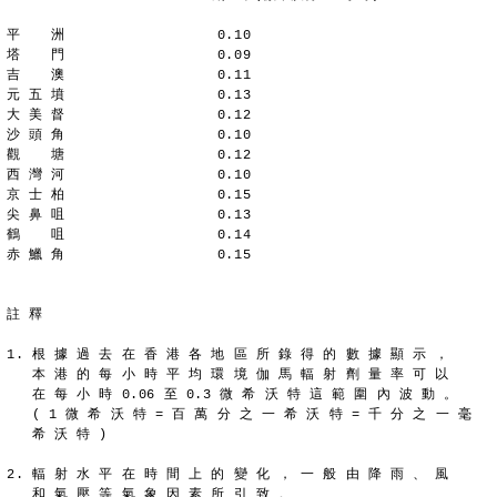
平  　洲                  0.10
塔  　門                  0.09
吉　  澳                  0.11
元 五 墳                  0.13
大 美 督                  0.12
沙 頭 角                  0.10
觀  　塘                  0.12
西 灣 河                  0.10
京 士 柏                  0.15
尖 鼻 咀                  0.13
鶴  　咀                  0.14
赤 鱲 角                  0.15
註 釋
1. 根 據 過 去 在 香 港 各 地 區 所 錄 得 的 數 據 顯 示 ，
   本 港 的 每 小 時 平 均 環 境 伽 馬 輻 射 劑 量 率 可 以
   在 每 小 時 0.06 至 0.3 微 希 沃 特 這 範 圍 內 波 動 。
   ( 1 微 希 沃 特 = 百 萬 分 之 一 希 沃 特 = 千 分 之 一 毫
   希 沃 特 )
2. 輻 射 水 平 在 時 間 上 的 變 化 ， 一 般 由 降 雨 、 風
   和 氣 壓 等 氣 象 因 素 所 引 致 。