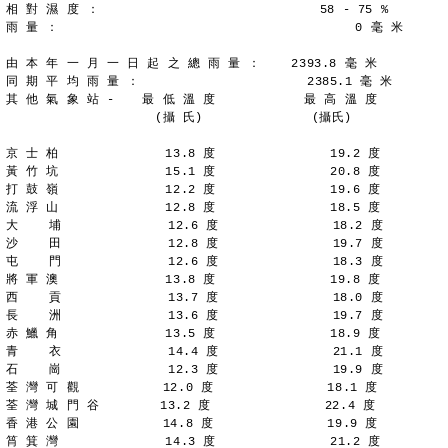
相 對 濕 度 ：                             58 - 75 %
雨 量 ：                                       0 毫 米
由 本 年 一 月 一 日 起 之 總 雨 量 ：    2393.8 毫 米
同 期 平 均 雨 量 ：                      2385.1 毫 米
其 他 氣 象 站 - 　 最 低 溫 度 　         最 高 溫 度
　 　 　 　 　   　 　(攝 氏)　　 　   　 　 (攝氏)
京 士 柏              13.8 度               19.2 度
黃 竹 坑              15.1 度               20.8 度
打 鼓 嶺              12.2 度               19.6 度
流 浮 山              12.8 度               18.5 度
大    埔              12.6 度               18.2 度
沙    田              12.8 度               19.7 度
屯    門              12.6 度               18.3 度
將 軍 澳              13.8 度               19.8 度
西    貢              13.7 度               18.0 度
長    洲              13.6 度               19.7 度
赤 鱲 角              13.5 度               18.9 度
青    衣              14.4 度               21.1 度
石    崗              12.3 度               19.9 度
荃 灣 可 觀           12.0 度               18.1 度
荃 灣 城 門 谷        13.2 度               22.4 度
香 港 公 園           14.8 度               19.9 度
筲 箕 灣              14.3 度               21.2 度