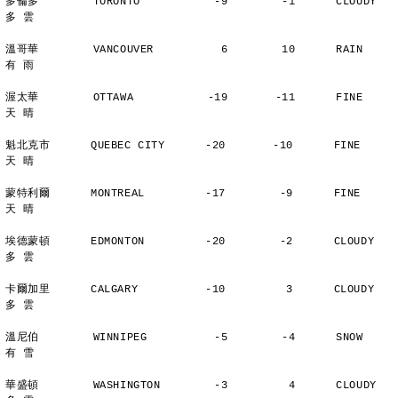
多倫多        TORONTO           -9        -1      CLOUDY        
多 雲
溫哥華        VANCOUVER          6        10      RAIN          
有 雨
渥太華        OTTAWA           -19       -11      FINE          
天 晴
魁北克市      QUEBEC CITY      -20       -10      FINE          
天 晴
蒙特利爾      MONTREAL         -17        -9      FINE          
天 晴
埃德蒙頓      EDMONTON         -20        -2      CLOUDY        
多 雲
卡爾加里      CALGARY          -10         3      CLOUDY        
多 雲
溫尼伯        WINNIPEG          -5        -4      SNOW          
有 雪
華盛頓        WASHINGTON        -3         4      CLOUDY        