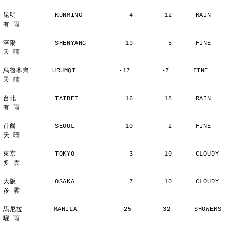
昆明          KUNMING            4        12      RAIN          
有 雨
瀋陽          SHENYANG         -19        -5      FINE          
天 晴
烏魯木齊      URUMQI           -17        -7      FINE          
天 晴
台北          TAIBEI            16        18      RAIN          
有 雨
首爾          SEOUL            -10        -2      FINE          
天 晴
東京          TOKYO              3        10      CLOUDY        
多 雲
大阪          OSAKA              7        10      CLOUDY        
多 雲
馬尼拉        MANILA            25        32      SHOWERS       
驟 雨