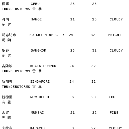
宿霧          CEBU              25        28      
THUNDERSTORMS 雷 暴
河內          HANOI             11        16      CLOUDY        
多 雲
胡志明市      HO CHI MINH CITY  24        32      BRIGHT        
明 朗
曼谷          BANGKOK           23        32      CLOUDY        
多 雲
吉隆坡        KUALA LUMPUR      24        32      
THUNDERSTORMS 雷 暴
新加坡        SINGAPORE         24        32      
THUNDERSTORMS 雷 暴
新德里        NEW DELHI          6        20      FOG           
有 霧
孟買          MUMBAI            21        32      FINE          
天 晴
卡拉奇        KARACHI            8        22      CLOUDY        