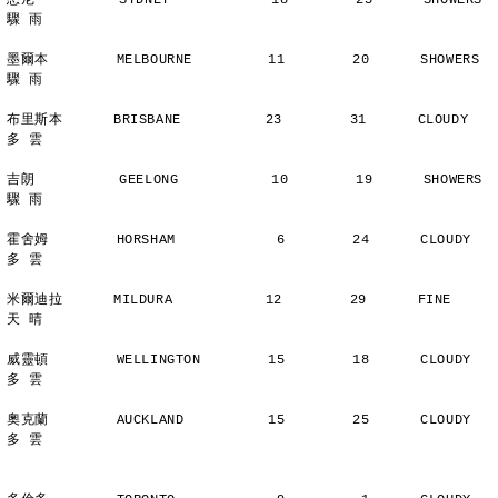
悉尼          SYDNEY            18        23      SHOWERS       
驟 雨
墨爾本        MELBOURNE         11        20      SHOWERS       
驟 雨
布里斯本      BRISBANE          23        31      CLOUDY        
多 雲
吉朗          GEELONG           10        19      SHOWERS       
驟 雨
霍舍姆        HORSHAM            6        24      CLOUDY        
多 雲
米爾迪拉      MILDURA           12        29      FINE          
天 晴
威靈頓        WELLINGTON        15        18      CLOUDY        
多 雲
奧克蘭        AUCKLAND          15        25      CLOUDY        
多 雲