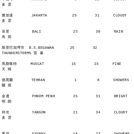
多 雲
雅加達        JAKARTA           25        31      CLOUDY        
多 雲
峇里          BALI              23        30      RAIN          
有 雨
斯里巴加灣市  B.S.BEGAWAN       25        32      
THUNDERSTORMS 雷 暴
馬斯喀特      MUSCAT            15        23      FINE          
天 晴
德黑蘭        TEHRAN             1         8      SHOWERS       
驟 雨
金邊          PHNOM PENH        25        31      BRIGHT        
明 朗
仰光          YANGON            21        34      CLOUDY        
多 雲