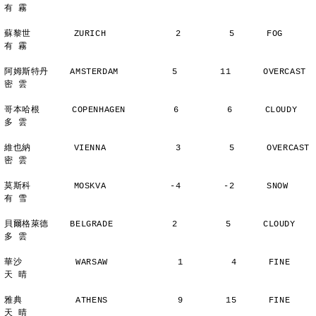
有 霧
蘇黎世        ZURICH             2         5      FOG           
有 霧
阿姆斯特丹    AMSTERDAM          5        11      OVERCAST      
密 雲
哥本哈根      COPENHAGEN         6         6      CLOUDY        
多 雲
維也納        VIENNA             3         5      OVERCAST      
密 雲
莫斯科        MOSKVA            -4        -2      SNOW          
有 雪
貝爾格萊德    BELGRADE           2         5      CLOUDY        
多 雲
華沙          WARSAW             1         4      FINE          
天 晴
雅典          ATHENS             9        15      FINE          
天 晴