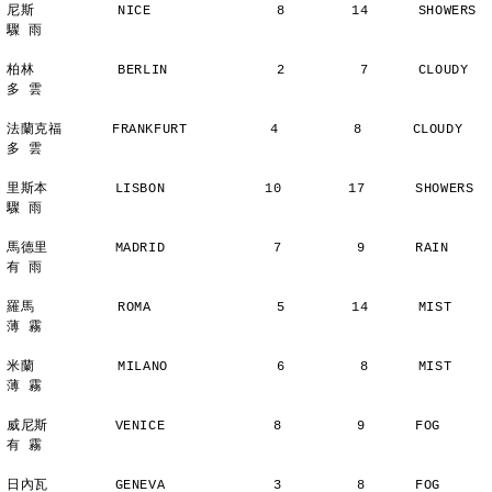
尼斯          NICE               8        14      SHOWERS       
驟 雨
柏林          BERLIN             2         7      CLOUDY        
多 雲
法蘭克福      FRANKFURT          4         8      CLOUDY        
多 雲
里斯本        LISBON            10        17      SHOWERS       
驟 雨
馬德里        MADRID             7         9      RAIN          
有 雨
羅馬          ROMA               5        14      MIST          
薄 霧
米蘭          MILANO             6         8      MIST          
薄 霧
威尼斯        VENICE             8         9      FOG           
有 霧
日內瓦        GENEVA             3         8      FOG           