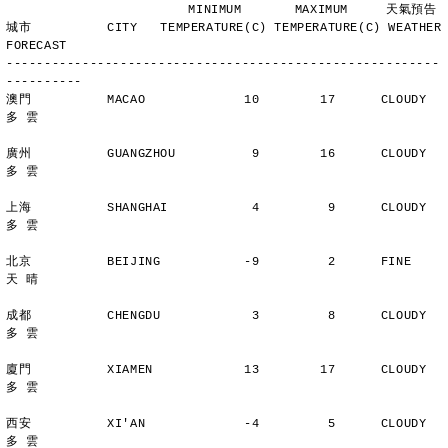
                        MINIMUM       MAXIMUM     天氣預告
城市          CITY   TEMPERATURE(C) TEMPERATURE(C) WEATHER 
FORECAST
---------------------------------------------------------
----------
澳門          MACAO             10        17      CLOUDY        
多 雲
廣州          GUANGZHOU          9        16      CLOUDY        
多 雲
上海          SHANGHAI           4         9      CLOUDY        
多 雲
北京          BEIJING           -9         2      FINE          
天 晴
成都          CHENGDU            3         8      CLOUDY        
多 雲
廈門          XIAMEN            13        17      CLOUDY        
多 雲
西安          XI'AN             -4         5      CLOUDY        
多 雲