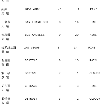
多 雲
紐約          NEW YORK          -6         1      FINE          
天 晴
三藩市        SAN FRANCISCO      8        16      FINE          
天 晴
洛杉磯        LOS ANGELES        9        20      FINE          
天 晴
拉斯維加斯    LAS VEGAS          5        14      FINE          
天 晴
西雅圖        SEATTLE            8        10      RAIN          
有 雨
波士頓        BOSTON            -7        -1      CLOUDY        
多 雲
芝加哥        CHICAGO           -3         3      FINE          
天 晴
底特律        DETROIT           -3         2      CLOUDY        
多 雲