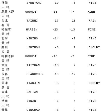
瀋陽          SHENYANG      -19       -5       FINE          
天 晴
烏魯木齊      URUMQI        -16       -7       FINE          
天 晴
台北          TAIBEI         17       18       RAIN          
有 雨
哈爾濱        HARBIN        -23      -13       FINE          
天 晴
西寧          XINING        -14       -2       FINE          
天 晴
蘭州          LANZHOU        -8        2       CLOUDY        
多 雲
呼和浩特      HOHHOT        -18       -7       FINE          
天 晴
太原          TAIYUAN       -13        2       FINE          
天 晴
長春          CHANGCHUN     -19      -12       FINE          
天 晴
天津          TIANJIN        -5        3       CLOUDY        
多 雲
大連          DALIAN         -6        2       FINE          
天 晴
濟南          JINAN          -6        4       FINE          
天 晴
青島          QINGDAO        -3        2       FINE          