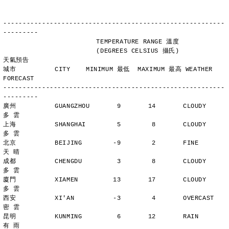
---------------------------------------------------------
---------
                        TEMPERATURE RANGE 溫度
                        (DEGREES CELSIUS 攝氏)      
天氣預告
城市          CITY    MINIMUM 最低  MAXIMUM 最高 WEATHER 
FORECAST
---------------------------------------------------------
---------
廣州          GUANGZHOU       9       14       CLOUDY        
多 雲
上海          SHANGHAI        5        8       CLOUDY        
多 雲
北京          BEIJING        -9        2       FINE          
天 晴
成都          CHENGDU         3        8       CLOUDY        
多 雲
廈門          XIAMEN         13       17       CLOUDY        
多 雲
西安          XI'AN          -3        4       OVERCAST      
密 雲
昆明          KUNMING         6       12       RAIN          
有 雨