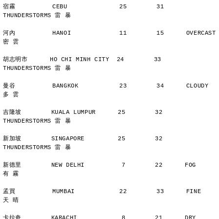
宿霧          CEBU              25        31      
THUNDERSTORMS 雷 暴
河內          HANOI             11        15      OVERCAST      
密 雲
胡志明市      HO CHI MINH CITY  24        33      
THUNDERSTORMS 雷 暴
曼谷          BANGKOK           23        34      CLOUDY        
多 雲
吉隆坡        KUALA LUMPUR      25        32      
THUNDERSTORMS 雷 暴
新加坡        SINGAPORE         25        32      
THUNDERSTORMS 雷 暴
新德里        NEW DELHI          7        22      FOG           
有 霧
孟買          MUMBAI            22        33      FINE          
天 晴
卡拉奇        KARACHI            8        21      DRY           