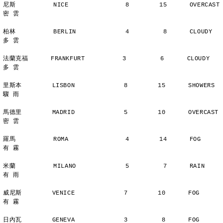
尼斯          NICE               8        15      OVERCAST      
密 雲
柏林          BERLIN             4         8      CLOUDY        
多 雲
法蘭克福      FRANKFURT          3         6      CLOUDY        
多 雲
里斯本        LISBON             8        15      SHOWERS       
驟 雨
馬德里        MADRID             5        10      OVERCAST      
密 雲
羅馬          ROMA               4        14      FOG           
有 霧
米蘭          MILANO             5         7      RAIN          
有 雨
威尼斯        VENICE             7        10      FOG           
有 霧
日內瓦        GENEVA             3         8      FOG           