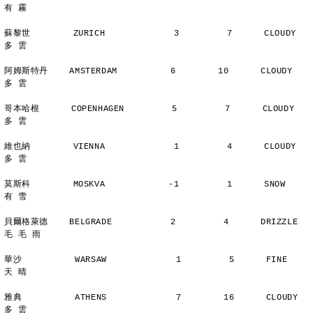
有 霧
蘇黎世        ZURICH             3         7      CLOUDY        
多 雲
阿姆斯特丹    AMSTERDAM          6        10      CLOUDY        
多 雲
哥本哈根      COPENHAGEN         5         7      CLOUDY        
多 雲
維也納        VIENNA             1         4      CLOUDY        
多 雲
莫斯科        MOSKVA            -1         1      SNOW          
有 雪
貝爾格萊德    BELGRADE           2         4      DRIZZLE    
毛 毛 雨
華沙          WARSAW             1         5      FINE          
天 晴
雅典          ATHENS             7        16      CLOUDY        
多 雲