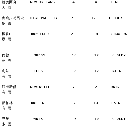
新奧爾良      NEW ORLEANS        4        14      FINE          
天 晴
奧克拉荷馬城  OKLAHOMA CITY      2        12      CLOUDY        
多 雲
檀香山        HONOLULU          22        28      SHOWERS       
驟 雨
倫敦          LONDON            10        12      CLOUDY        
多 雲
利茲          LEEDS              8        12      RAIN          
有 雨
紐卡斯爾      NEWCASTLE          7        12      RAIN          
有 雨
都柏林        DUBLIN             7        13      RAIN          
有 雨
巴黎          PARIS              6        10      CLOUDY        
多 雲