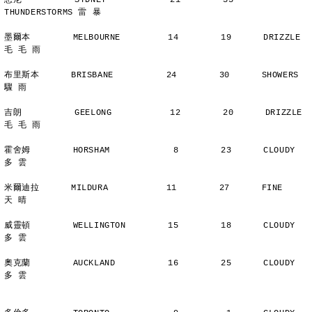
悉尼          SYDNEY            21        33      
THUNDERSTORMS 雷 暴
墨爾本        MELBOURNE         14        19      DRIZZLE    
毛 毛 雨
布里斯本      BRISBANE          24        30      SHOWERS       
驟 雨
吉朗          GEELONG           12        20      DRIZZLE    
毛 毛 雨
霍舍姆        HORSHAM            8        23      CLOUDY        
多 雲
米爾迪拉      MILDURA           11        27      FINE          
天 晴
威靈頓        WELLINGTON        15        18      CLOUDY        
多 雲
奧克蘭        AUCKLAND          16        25      CLOUDY        
多 雲