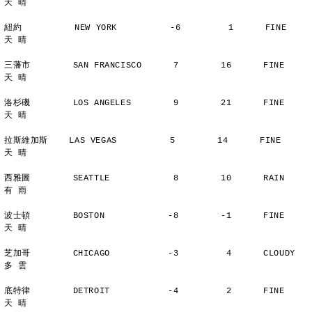
天 晴
紐約          NEW YORK          -6         1      FINE          
天 晴
三藩市        SAN FRANCISCO      7        16      FINE          
天 晴
洛杉磯        LOS ANGELES        9        21      FINE          
天 晴
拉斯維加斯    LAS VEGAS          5        14      FINE          
天 晴
西雅圖        SEATTLE            8        10      RAIN          
有 雨
波士頓        BOSTON            -8        -1      FINE          
天 晴
芝加哥        CHICAGO           -3         4      CLOUDY        
多 雲
底特律        DETROIT           -4         2      FINE          
天 晴