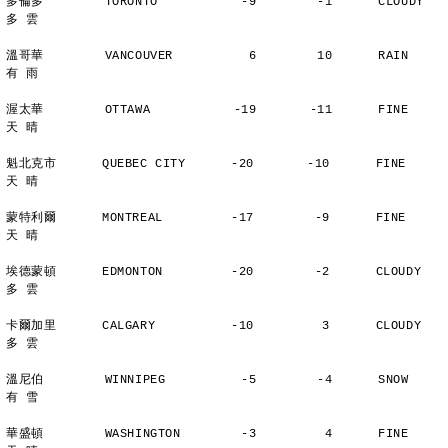
多倫多        TORONTO           -9        -1      CLOUDY        
多 雲
溫哥華        VANCOUVER          6        10      RAIN          
有 雨
渥太華        OTTAWA           -19       -11      FINE          
天 晴
魁北克市      QUEBEC CITY      -20       -10      FINE          
天 晴
蒙特利爾      MONTREAL         -17        -9      FINE          
天 晴
埃德蒙頓      EDMONTON         -20        -2      CLOUDY        
多 雲
卡爾加里      CALGARY          -10         3      CLOUDY        
多 雲
溫尼伯        WINNIPEG          -5        -4      SNOW          
有 雪
華盛頓        WASHINGTON        -3         4      FINE          