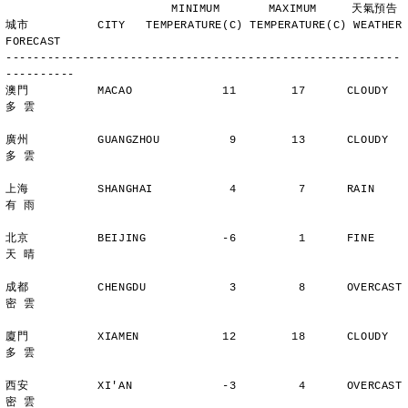
                        MINIMUM       MAXIMUM     天氣預告
城市          CITY   TEMPERATURE(C) TEMPERATURE(C) WEATHER 
FORECAST
---------------------------------------------------------
----------
澳門          MACAO             11        17      CLOUDY        
多 雲
廣州          GUANGZHOU          9        13      CLOUDY        
多 雲
上海          SHANGHAI           4         7      RAIN          
有 雨
北京          BEIJING           -6         1      FINE          
天 晴
成都          CHENGDU            3         8      OVERCAST      
密 雲
廈門          XIAMEN            12        18      CLOUDY        
多 雲
西安          XI'AN             -3         4      OVERCAST      
密 雲