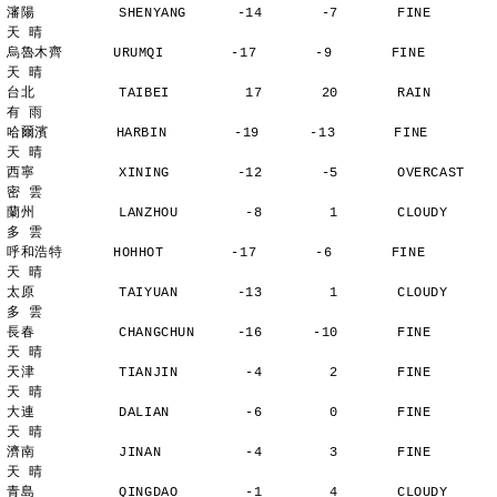
瀋陽          SHENYANG      -14       -7       FINE          
天 晴
烏魯木齊      URUMQI        -17       -9       FINE          
天 晴
台北          TAIBEI         17       20       RAIN          
有 雨
哈爾濱        HARBIN        -19      -13       FINE          
天 晴
西寧          XINING        -12       -5       OVERCAST      
密 雲
蘭州          LANZHOU        -8        1       CLOUDY        
多 雲
呼和浩特      HOHHOT        -17       -6       FINE          
天 晴
太原          TAIYUAN       -13        1       CLOUDY        
多 雲
長春          CHANGCHUN     -16      -10       FINE          
天 晴
天津          TIANJIN        -4        2       FINE          
天 晴
大連          DALIAN         -6        0       FINE          
天 晴
濟南          JINAN          -4        3       FINE          
天 晴
青島          QINGDAO        -1        4       CLOUDY        