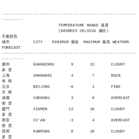
---------------------------------------------------------
---------
                        TEMPERATURE RANGE 溫度
                        (DEGREES CELSIUS 攝氏)      
天氣預告
城市          CITY    MINIMUM 最低  MAXIMUM 最高 WEATHER 
FORECAST
---------------------------------------------------------
---------
廣州          GUANGZHOU       9       13       CLOUDY        
多 雲
上海          SHANGHAI        4        7       RAIN          
有 雨
北京          BEIJING        -6        1       FINE          
天 晴
成都          CHENGDU         3        8       OVERCAST      
密 雲
廈門          XIAMEN         12       18       CLOUDY        
多 雲
西安          XI'AN          -3        4       OVERCAST      
密 雲
昆明          KUNMING         8       18       CLOUDY        
多 雲