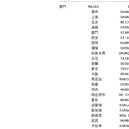
--------------------------------
澳門          MACAO             
廣州          GUAN
上海          SHAN
北京          BEIJ
成都          CHEN
廈門          XIAM
西安          XI'A
昆明          KUNM
瀋陽          SHEN
烏魯木齊      URUMQI
台北          TAIB
首爾          SEOU
東京          TOKY
大阪          OSAK
馬尼拉        MANIL
宿霧          CEBU
河內          HANO
胡志明市      HO CHI
曼谷          BANG
吉隆坡        KUALA
新加坡        SINGA
新德里        NEW D
孟買          MUMB
卡拉奇        KARAC