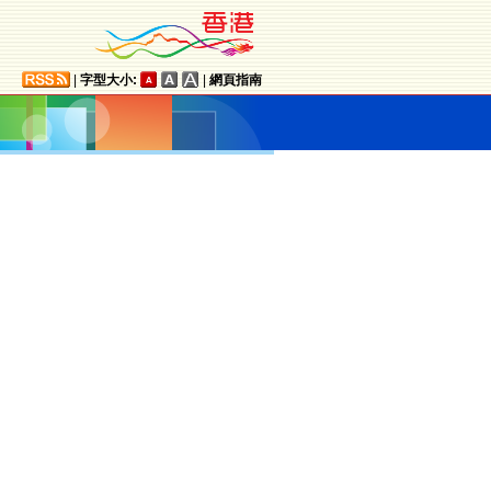
|
字型大小:
|
網頁指南