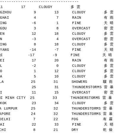
-----------------------------------
11        17      CLOUDY        多 雲
GZHOU          9        13      CLOUDY        多 雲
GHAI           4         7      RAIN          有 雨
ING           -6         1      FINE          天 晴
GDU            3         8      OVERCAST      密 雲
EN            12        18      CLOUDY        多 雲
N             -3         4      OVERCAST      密 雲
ING            8        18      CLOUDY        多 雲
YANG         -14        -7      FINE          天 晴
           -17        -9      FINE          天 晴
EI            17        20      RAIN          有 雨
L             -2         0      CLOUDY        多 雲
O              1        12      CLOUDY        多 雲
A              5        10      CLOUDY        多 雲
A            25        31      SHOWERS       驟 雨
              25        31      THUNDERSTORMS 雷 暴
I             11        15      OVERCAST      密 雲
 MINH CITY  25        33      THUNDERSTORMS 雷 暴
KOK           23        34      CLOUDY        多 雲
 LUMPUR      25        32      THUNDERSTORMS 雷 暴
PORE         24        32      THUNDERSTORMS 雷 暴
ELHI          7        22      FOG           有 霧
AI            22        33      FINE          天 晴
HI            8        21      DRY           乾 燥