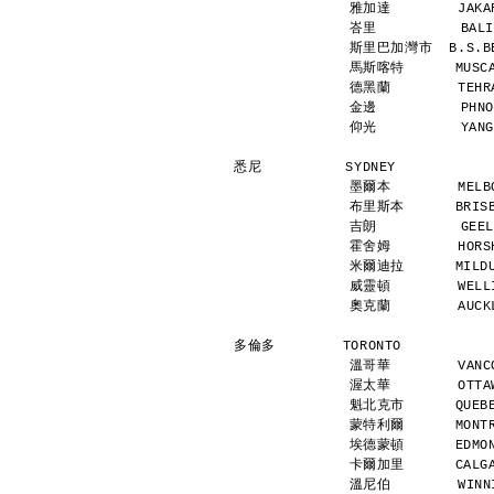
雅加達        JAKAR
峇里          BALI
斯里巴加灣市  B.S.BEG
馬斯喀特      MUSCAT
德黑蘭        TEHRA
金邊          PHNO
仰光          YANG
悉尼          SYDNEY           
墨爾本        MELBO
布里斯本      BRISBA
吉朗          GEEL
霍舍姆        HORSH
米爾迪拉      MILDUR
威靈頓        WELLI
奧克蘭        AUCKL
多倫多        TORONTO           
溫哥華        VANCO
渥太華        OTTAW
魁北克市      QUEBEC
蒙特利爾      MONTRE
埃德蒙頓      EDMONT
卡爾加里      CALGAR
溫尼伯        WINNI