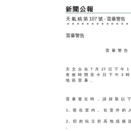
天 氣 稿 第 107 號 - 雷暴警告
＊
＊
＊
＊
＊
＊
＊
＊
＊
＊
＊
＊
＊
雷暴警告
                 雷 暴 警 告
天 文 台 在 7 月 27 日 下 午 1
有 效 時 間 至 今 日 下 午 3 時
地 區 雷 暴 。
雷 暴 發 生 時 ， 請 採 取 以 下
1. 留 在 室 內 。 在 室 外 的 
2. 切 勿 站 立 於 高 地 或 接 
。