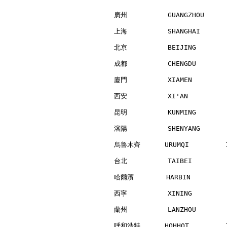
廣州          GUANGZHOU     
上海          SHANGHAI      
北京          BEIJING       
成都          CHENGDU       
廈門          XIAMEN        
西安          XI'AN         
昆明          KUNMING       
瀋陽          SHENYANG      
烏魯木齊      URUMQI         1
台北          TAIBEI        
哈爾濱        HARBIN         
西寧          XINING        
蘭州          LANZHOU       
呼和浩特      HOHHOT         1