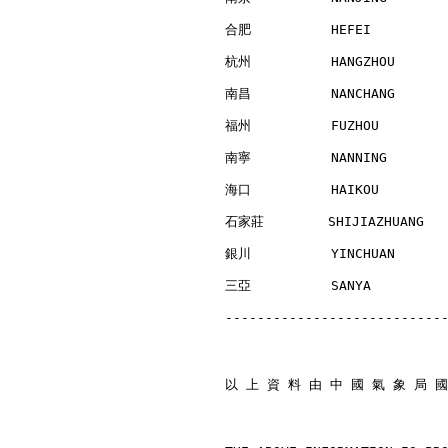
合肥          HEFEI         
杭州          HANGZHOU      
南昌          NANCHANG      
福州          FUZHOU        
南寧          NANNING       
海口          HAIKOU        
石家莊        SHIJIAZHUANG   
銀川          YINCHUAN      
三亞          SANYA         
---------------------------
以 上 資 料 由 中 國 氣 象 局 國