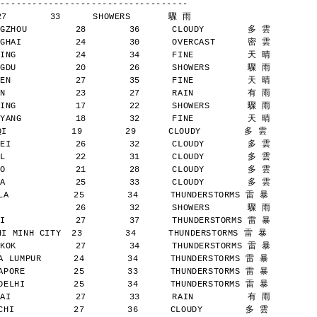
-----------------------------------
27        33      SHOWERS       驟 雨
GZHOU         28        36      CLOUDY        多 雲
GHAI          24        30      OVERCAST      密 雲
ING           24        34      FINE          天 晴
GDU           20        26      SHOWERS       驟 雨
EN            27        35      FINE          天 晴
N             23        27      RAIN          有 雨
ING           17        22      SHOWERS       驟 雨
YANG          18        32      FINE          天 晴
            19        29      CLOUDY        多 雲
EI            26        32      CLOUDY        多 雲
L             22        31      CLOUDY        多 雲
O             21        28      CLOUDY        多 雲
A             25        33      CLOUDY        多 雲
A            25        34      THUNDERSTORMS 雷 暴
              26        32      SHOWERS       驟 雨
I             27        37      THUNDERSTORMS 雷 暴
 MINH CITY  23        34      THUNDERSTORMS 雷 暴
KOK           27        34      THUNDERSTORMS 雷 暴
 LUMPUR      24        34      THUNDERSTORMS 雷 暴
PORE         25        33      THUNDERSTORMS 雷 暴
ELHI         25        34      THUNDERSTORMS 雷 暴
AI            27        33      RAIN          有 雨
HI           27        36      CLOUDY        多 雲