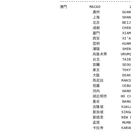
--------------------------------
澳門          MACAO             
廣州          GUAN
上海          SHAN
北京          BEIJ
成都          CHEN
廈門          XIAM
西安          XI'A
昆明          KUNM
瀋陽          SHEN
烏魯木齊      URUMQI
台北          TAIB
首爾          SEOU
東京          TOKY
大阪          OSAK
馬尼拉        MANIL
宿霧          CEBU
河內          HANO
胡志明市      HO CHI
曼谷          BANG
吉隆坡        KUALA
新加坡        SINGA
新德里        NEW D
孟買          MUMB
卡拉奇        KARAC