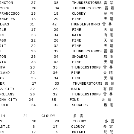
NGTON        27        38      THUNDERSTORMS 雷 暴
YORK          26        34      THUNDERSTORMS 雷 暴
RANCISCO     13        19      CLOUDY        多 雲
NGELES       15        29      FINE          天 晴
AS         31        42      THUNDERSTORMS 雷 暴
LE           17        29      FINE          天 晴
N            23        34      RAIN          有 雨
GO           22        26      FINE          天 晴
IT           22        32      FINE          天 晴
             26        32      THUNDERSTORMS 雷 暴
ON           26        34      SHOWERS       驟 雨
IX           33        43      FINE          天 晴
A           23        35      THUNDERSTORMS 雷 暴
AND         22        30      FINE          天 晴
S            25        34      FINE          天 晴
ER            17        33      THUNDERSTORMS 雷 暴
 CITY       22        28      RAIN          有 雨
LEANS       26        32      THUNDERSTORMS 雷 暴
A CITY     24        35      FINE          天 晴
ULU          24        32      SHOWERS       驟 雨
 14        21      CLOUDY        多 雲
S             10        20      CLOUDY        多 雲
TLE          8        17      CLOUDY        多 雲
N            12        19      BRIGHT        明 朗