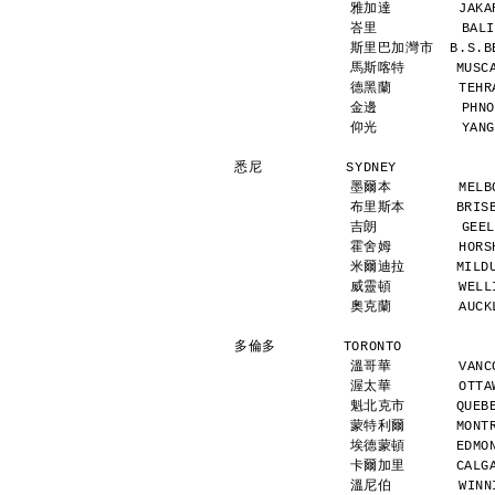
雅加達        JAKAR
峇里          BALI
斯里巴加灣市  B.S.BEG
馬斯喀特      MUSCAT
德黑蘭        TEHRA
金邊          PHNO
仰光          YANG
悉尼          SYDNEY           
墨爾本        MELBO
布里斯本      BRISBA
吉朗          GEEL
霍舍姆        HORSH
米爾迪拉      MILDUR
威靈頓        WELLI
奧克蘭        AUCKL
多倫多        TORONTO           
溫哥華        VANCO
渥太華        OTTAW
魁北克市      QUEBEC
蒙特利爾      MONTRE
埃德蒙頓      EDMONT
卡爾加里      CALGAR
溫尼伯        WINNI