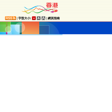
|
字型大小:
|
網頁指南