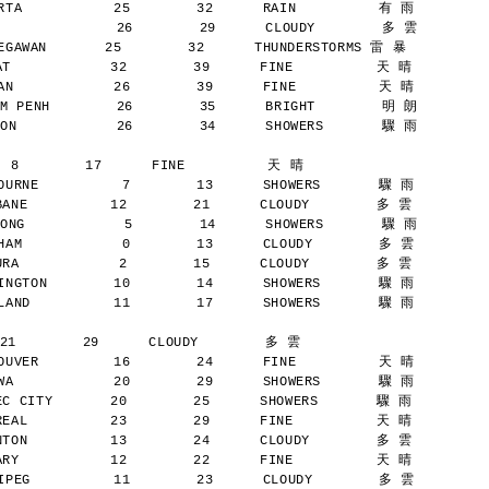
TA           25        32      RAIN          有 雨
              26        29      CLOUDY        多 雲
AWAN       25        32      THUNDERSTORMS 雷 暴
            32        39      FINE          天 晴
N            26        39      FINE          天 晴
M PENH        26        35      BRIGHT        明 朗
ON            26        34      SHOWERS       驟 雨
  8        17      FINE          天 晴
URNE          7        13      SHOWERS       驟 雨
NE          12        21      CLOUDY        多 雲
ONG            5        14      SHOWERS       驟 雨
AM            0        13      CLOUDY        多 雲
A            2        15      CLOUDY        多 雲
NGTON        10        14      SHOWERS       驟 雨
AND          11        17      SHOWERS       驟 雨
21        29      CLOUDY        多 雲
UVER         16        24      FINE          天 晴
A            20        29      SHOWERS       驟 雨
 CITY       20        25      SHOWERS       驟 雨
AL          23        29      FINE          天 晴
ON          13        24      CLOUDY        多 雲
Y           12        22      FINE          天 晴
PEG          11        23      CLOUDY        多 雲