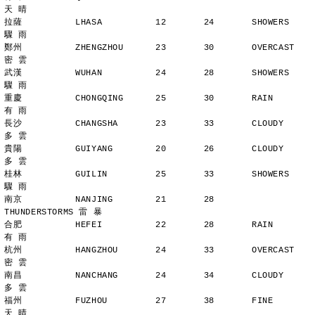
天 晴
拉薩          LHASA          12       24       SHOWERS       
驟 雨
鄭州          ZHENGZHOU      23       30       OVERCAST      
密 雲
武漢          WUHAN          24       28       SHOWERS       
驟 雨
重慶          CHONGQING      25       30       RAIN          
有 雨
長沙          CHANGSHA       23       33       CLOUDY        
多 雲
貴陽          GUIYANG        20       26       CLOUDY        
多 雲
桂林          GUILIN         25       33       SHOWERS       
驟 雨
南京          NANJING        21       28       
THUNDERSTORMS 雷 暴
合肥          HEFEI          22       28       RAIN          
有 雨
杭州          HANGZHOU       24       33       OVERCAST      
密 雲
南昌          NANCHANG       24       34       CLOUDY        
多 雲
福州          FUZHOU         27       38       FINE          
天 晴