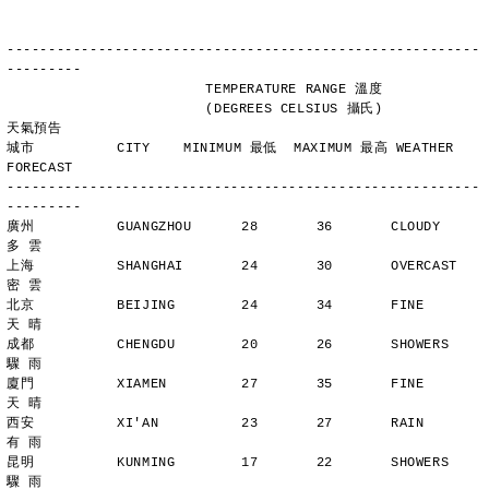
---------------------------------------------------------
---------
                        TEMPERATURE RANGE 溫度
                        (DEGREES CELSIUS 攝氏)      
天氣預告
城市          CITY    MINIMUM 最低  MAXIMUM 最高 WEATHER 
FORECAST
---------------------------------------------------------
---------
廣州          GUANGZHOU      28       36       CLOUDY        
多 雲
上海          SHANGHAI       24       30       OVERCAST      
密 雲
北京          BEIJING        24       34       FINE          
天 晴
成都          CHENGDU        20       26       SHOWERS       
驟 雨
廈門          XIAMEN         27       35       FINE          
天 晴
西安          XI'AN          23       27       RAIN          
有 雨
昆明          KUNMING        17       22       SHOWERS       
驟 雨