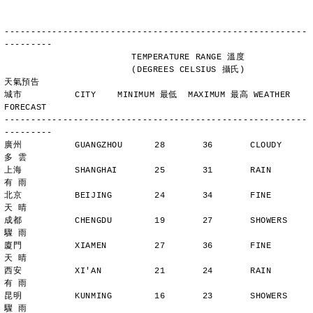
---------------------------------------------------------
---------
                        TEMPERATURE RANGE 溫度
                        (DEGREES CELSIUS 攝氏)      
天氣預告
城市          CITY    MINIMUM 最低  MAXIMUM 最高 WEATHER 
FORECAST
---------------------------------------------------------
---------
廣州          GUANGZHOU      28       36       CLOUDY        
多 雲
上海          SHANGHAI       25       31       RAIN          
有 雨
北京          BEIJING        24       34       FINE          
天 晴
成都          CHENGDU        19       27       SHOWERS       
驟 雨
廈門          XIAMEN         27       36       FINE          
天 晴
西安          XI'AN          21       24       RAIN          
有 雨
昆明          KUNMING        16       23       SHOWERS       
驟 雨