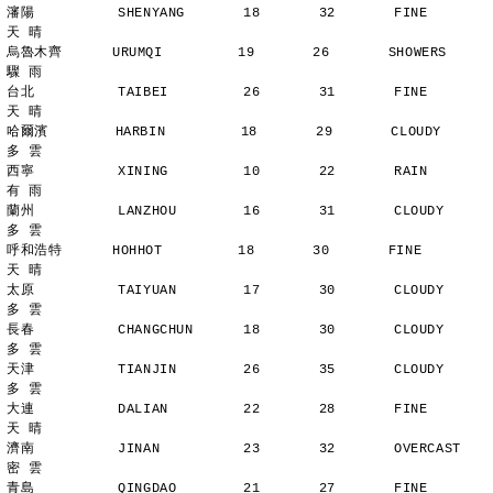
瀋陽          SHENYANG       18       32       FINE          
天 晴
烏魯木齊      URUMQI         19       26       SHOWERS       
驟 雨
台北          TAIBEI         26       31       FINE          
天 晴
哈爾濱        HARBIN         18       29       CLOUDY        
多 雲
西寧          XINING         10       22       RAIN          
有 雨
蘭州          LANZHOU        16       31       CLOUDY        
多 雲
呼和浩特      HOHHOT         18       30       FINE          
天 晴
太原          TAIYUAN        17       30       CLOUDY        
多 雲
長春          CHANGCHUN      18       30       CLOUDY        
多 雲
天津          TIANJIN        26       35       CLOUDY        
多 雲
大連          DALIAN         22       28       FINE          
天 晴
濟南          JINAN          23       32       OVERCAST      
密 雲
青島          QINGDAO        21       27       FINE          