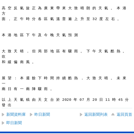
高 空 反 氣 旋 正 為 廣 東 帶 來 大 致 晴 朗 的 天 氣 。 本 港 
方
面 ， 正 午 時 分 各 區 氣 溫 普 遍 上 升 至 32 度 左 右 。
本 港 地 區 下 午 及 今 晚 天 氣 預 測
大 致 天 晴 ， 但 局 部 地 區 有 驟 雨 。 下 午 天 氣 酷 熱 。 
吹
和 緩 偏 南 風 。
展 望 ： 本 週 餘 下 時 間 持 續 酷 熱 ， 大 致 天 晴 。 未 來 
一
兩 日 有 一 兩 陣 驟 雨 。
以 上 天 氣 稿 由 天 文 台 於 2020 年 07 月 20 日 11 時 45 分 
發 出
新聞資料庫
昨日新聞
返回新聞列表
返回頁首
即日新聞