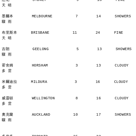
悉尼          SYDNEY             9        18      FINE          
天 晴
墨爾本        MELBOURNE          7        14      SHOWERS       
驟 雨
布里斯本      BRISBANE          11        24      FINE          
天 晴
吉朗          GEELONG            5        13      SHOWERS       
驟 雨
霍舍姆        HORSHAM            3        13      CLOUDY        
多 雲
米爾迪拉      MILDURA            3        16      CLOUDY        
多 雲
威靈頓        WELLINGTON         8        16      CLOUDY        
多 雲
奧克蘭        AUCKLAND          10        17      SHOWERS       
驟 雨