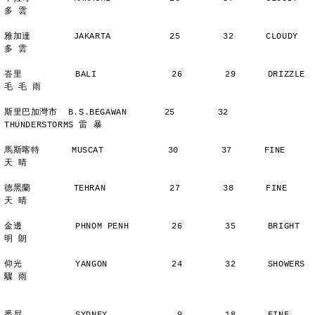
多 雲
雅加達        JAKARTA           25        32      CLOUDY        
多 雲
峇里          BALI              26        29      DRIZZLE    
毛 毛 雨
斯里巴加灣市  B.S.BEGAWAN       25        32      
THUNDERSTORMS 雷 暴
馬斯喀特      MUSCAT            30        37      FINE          
天 晴
德黑蘭        TEHRAN            27        38      FINE          
天 晴
金邊          PHNOM PENH        26        35      BRIGHT        
明 朗
仰光          YANGON            24        32      SHOWERS       
驟 雨