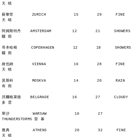
天 晴
蘇黎世        ZURICH            15        29      FINE          
天 晴
阿姆斯特丹    AMSTERDAM         12        21      SHOWERS       
驟 雨
哥本哈根      COPENHAGEN        12        18      SHOWERS       
驟 雨
維也納        VIENNA            16        28      FINE          
天 晴
莫斯科        MOSKVA            14        20      RAIN          
有 雨
貝爾格萊德    BELGRADE          16        27      CLOUDY        
多 雲
華沙          WARSAW            16        27      
THUNDERSTORMS 雷 暴
雅典          ATHENS            20        32      FINE          
天 晴