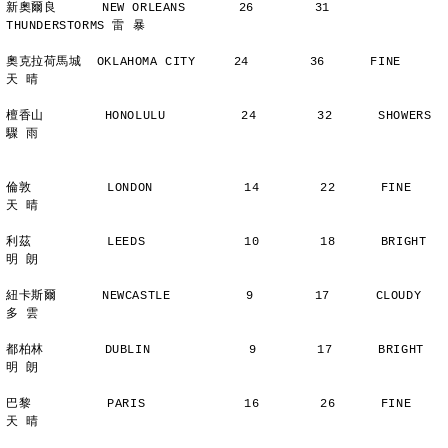
新奧爾良      NEW ORLEANS       26        31      
THUNDERSTORMS 雷 暴
奧克拉荷馬城  OKLAHOMA CITY     24        36      FINE          
天 晴
檀香山        HONOLULU          24        32      SHOWERS       
驟 雨
倫敦          LONDON            14        22      FINE          
天 晴
利茲          LEEDS             10        18      BRIGHT        
明 朗
紐卡斯爾      NEWCASTLE          9        17      CLOUDY        
多 雲
都柏林        DUBLIN             9        17      BRIGHT        
明 朗
巴黎          PARIS             16        26      FINE          
天 晴