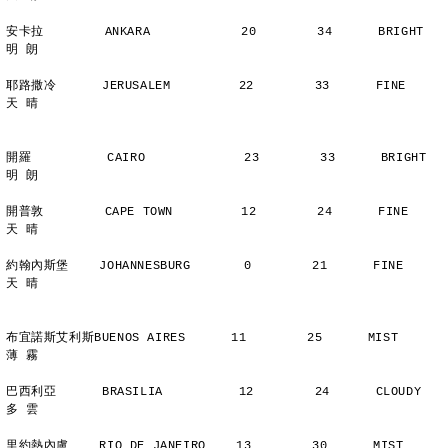
安卡拉        ANKARA            20        34      BRIGHT        
明 朗
耶路撒冷      JERUSALEM         22        33      FINE          
天 晴
開羅          CAIRO             23        33      BRIGHT        
明 朗
開普敦        CAPE TOWN         12        24      FINE          
天 晴
約翰內斯堡    JOHANNESBURG       0        21      FINE          
天 晴
布宜諾斯艾利斯BUENOS AIRES      11        25      MIST          
薄 霧
巴西利亞      BRASILIA          12        24      CLOUDY        
多 雲
里約熱內盧    RIO DE JANEIRO    13        30      MIST          