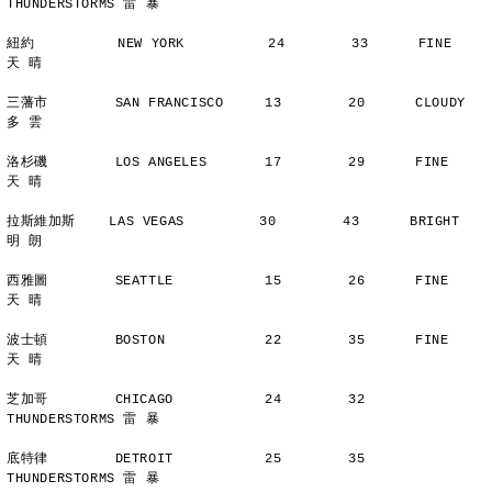
THUNDERSTORMS 雷 暴
紐約          NEW YORK          24        33      FINE          
天 晴
三藩市        SAN FRANCISCO     13        20      CLOUDY        
多 雲
洛杉磯        LOS ANGELES       17        29      FINE          
天 晴
拉斯維加斯    LAS VEGAS         30        43      BRIGHT        
明 朗
西雅圖        SEATTLE           15        26      FINE          
天 晴
波士頓        BOSTON            22        35      FINE          
天 晴
芝加哥        CHICAGO           24        32      
THUNDERSTORMS 雷 暴
底特律        DETROIT           25        35      
THUNDERSTORMS 雷 暴