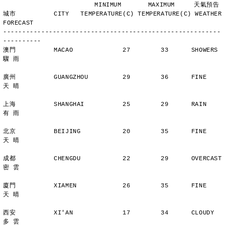
                        MINIMUM       MAXIMUM     天氣預告
城市          CITY   TEMPERATURE(C) TEMPERATURE(C) WEATHER 
FORECAST
---------------------------------------------------------
----------
澳門          MACAO             27        33      SHOWERS       
驟 雨
廣州          GUANGZHOU         29        36      FINE          
天 晴
上海          SHANGHAI          25        29      RAIN          
有 雨
北京          BEIJING           20        35      FINE          
天 晴
成都          CHENGDU           22        29      OVERCAST      
密 雲
廈門          XIAMEN            26        35      FINE          
天 晴
西安          XI'AN             17        34      CLOUDY        
多 雲