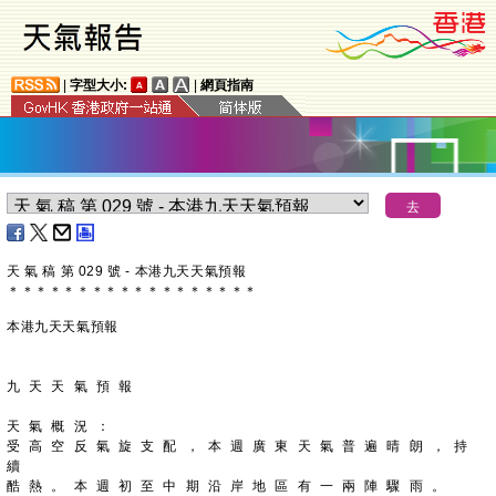
|
字型大小:
|
網頁指南
天 氣 稿 第 029 號 - 本港九天天氣預報
＊
＊
＊
＊
＊
＊
＊
＊
＊
＊
＊
＊
＊
＊
＊
＊
＊
＊
本港九天天氣預報
九 天 天 氣 預 報
天 氣 概 況 ：
受 高 空 反 氣 旋 支 配 ， 本 週 廣 東 天 氣 普 遍 晴 朗 ， 持 
續
酷 熱 。 本 週 初 至 中 期 沿 岸 地 區 有 一 兩 陣 驟 雨 。