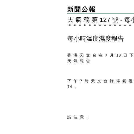
天 氣 稿 第 127 號 
＊
＊
＊
＊
＊
＊
＊
＊
＊
＊
＊
＊
＊
每小時溫度濕度報告
香 港 天 文 台 在 7 月 18 日 下
天 氣 報 告
下 午 7 時 天 文 台 錄 得 氣 溫
74 。
請 注 意 ：