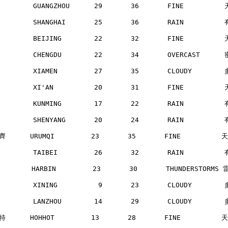
        GUANGZHOU      29       36       FINE         
        SHANGHAI       25       36       RAIN         
        BEIJING        22       32       FINE         
        CHENGDU        22       34       OVERCAST     
        XIAMEN         27       35       CLOUDY       
        XI'AN          20       31       FINE         
        KUNMING        17       22       RAIN         
        SHENYANG       20       24       RAIN         
      URUMQI         23       35       FINE          
        TAIBEI         26       32       RAIN         
       HARBIN         23       30       THUNDERSTORMS 
        XINING          9       23       CLOUDY       
        LANZHOU        14       29       CLOUDY       
      HOHHOT         13       28       FINE          