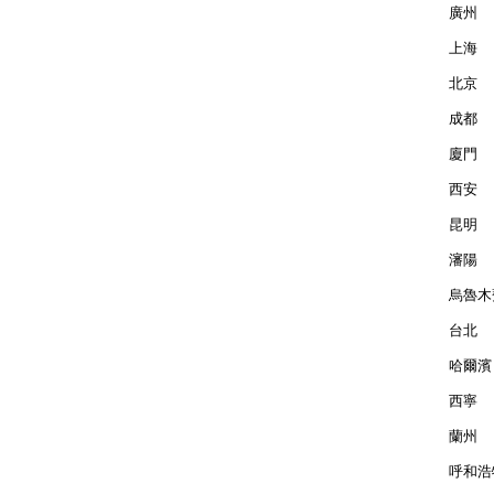
廣州  
上海  
北京  
成都  
廈門  
西安  
昆明  
瀋陽  
烏魯木齊
台北  
哈爾濱 
西寧  
蘭州  
呼和浩特