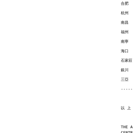
合肥  
杭州  
南昌  
福州  
南寧  
海口  
石家莊 
銀川  
三亞  
-----
以 上
THE A
CENTR