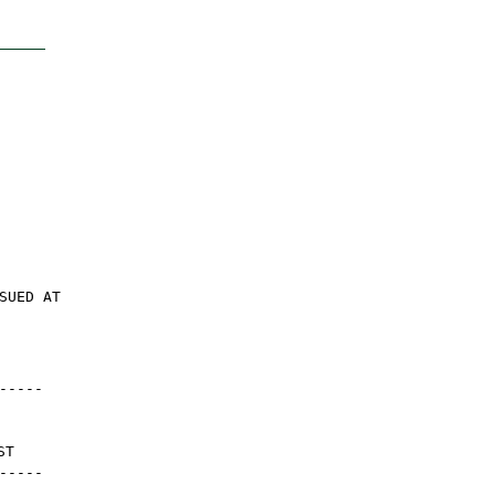
SUED AT
-----
ST
-----