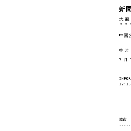
天 氣
＊
＊
中國
香 港 
7 月 
INFOR
12:15
-----
    
    
城市  
-----