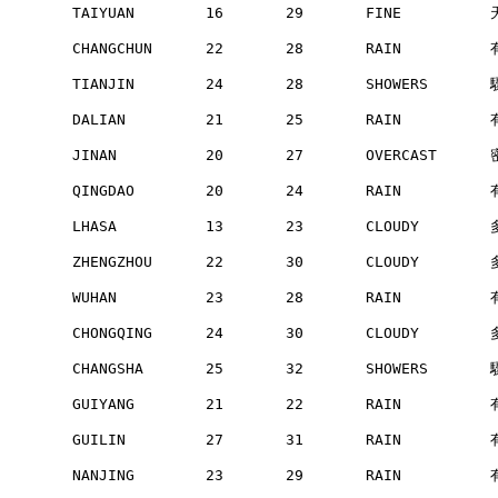
        TAIYUAN        16       29       FINE         
        CHANGCHUN      22       28       RAIN         
        TIANJIN        24       28       SHOWERS      
        DALIAN         21       25       RAIN         
        JINAN          20       27       OVERCAST     
        QINGDAO        20       24       RAIN         
        LHASA          13       23       CLOUDY       
        ZHENGZHOU      22       30       CLOUDY       
        WUHAN          23       28       RAIN         
        CHONGQING      24       30       CLOUDY       
        CHANGSHA       25       32       SHOWERS      
        GUIYANG        21       22       RAIN         
        GUILIN         27       31       RAIN         
        NANJING        23       29       RAIN         