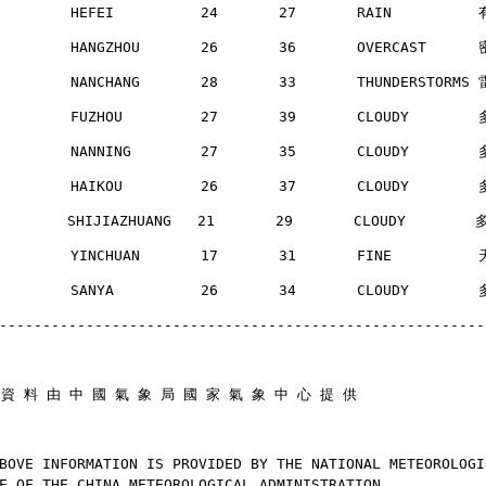
        HEFEI          24       27       RAIN         
        HANGZHOU       26       36       OVERCAST     
        NANCHANG       28       33       THUNDERSTORMS
        FUZHOU         27       39       CLOUDY       
        NANNING        27       35       CLOUDY       
        HAIKOU         26       37       CLOUDY       
       SHIJIAZHUANG   21       29       CLOUDY        
        YINCHUAN       17       31       FINE         
        SANYA          26       34       CLOUDY       
--------------------------------------------------------
 資 料 由 中 國 氣 象 局 國 家 氣 象 中 心 提 供
BOVE INFORMATION IS PROVIDED BY THE NATIONAL METEOROLOGI
E OF THE CHINA METEOROLOGICAL ADMINISTRATION