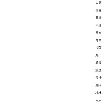
太原  
長春  
天津  
大連  
濟南  
青島  
拉薩  
鄭州  
武漢  
重慶  
長沙  
貴陽  
桂林  
南京  