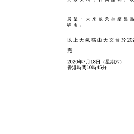
展 望 ： 未 來 數 天 持 續 酷 熱
驟 雨 。
以 上 天 氣 稿 由 天 文 台 於 2020
完
2020年7月18日（星期六）
香港時間10時45分