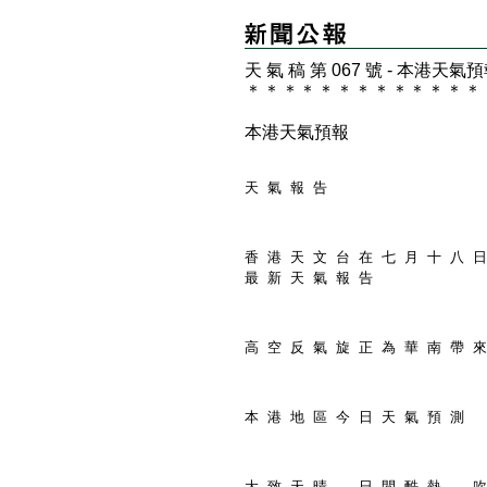
天 氣 稿 第 067 號 - 本港天氣
＊
＊
＊
＊
＊
＊
＊
＊
＊
＊
＊
＊
＊
本港天氣預報
天 氣 報 告
香 港 天 文 台 在 七 月 十 八 日
最 新 天 氣 報 告
高 空 反 氣 旋 正 為 華 南 帶 來
本 港 地 區 今 日 天 氣 預 測
大 致 天 晴 ， 日 間 酷 熱 。 吹