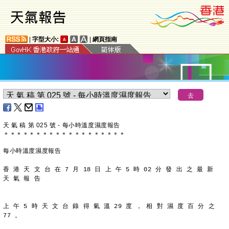
|
字型大小:
|
網頁指南
天 氣 稿 第 025 號 - 每小時溫度濕度報告
＊
＊
＊
＊
＊
＊
＊
＊
＊
＊
＊
＊
＊
＊
＊
＊
＊
＊
＊
每小時溫度濕度報告
香 港 天 文 台 在 7 月 18 日 上 午 5 時 02 分 發 出 之 最 新
天 氣 報 告
上 午 5 時 天 文 台 錄 得 氣 溫 29 度 ， 相 對 濕 度 百 分 之
77 。