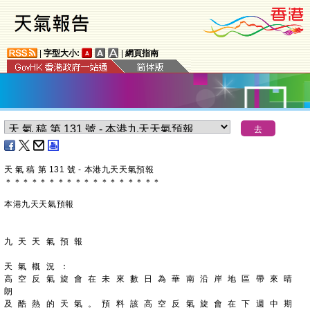
|
字型大小:
|
網頁指南
天 氣 稿 第 131 號 - 本港九天天氣預報
＊
＊
＊
＊
＊
＊
＊
＊
＊
＊
＊
＊
＊
＊
＊
＊
＊
＊
本港九天天氣預報
九 天 天 氣 預 報
天 氣 概 況 ：
高 空 反 氣 旋 會 在 未 來 數 日 為 華 南 沿 岸 地 區 帶 來 晴 
朗
及 酷 熱 的 天 氣 。 預 料 該 高 空 反 氣 旋 會 在 下 週 中 期 