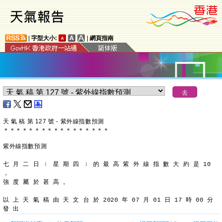
|
字型大小:
|
網頁指南
天 氣 稿 第 127 號 - 紫外線指數預測
＊
＊
＊
＊
＊
＊
＊
＊
＊
＊
＊
＊
＊
＊
＊
＊
＊
紫外線指數預測
七 月 二 日 ﹝ 星 期 四 ﹞ 的 最 高 紫 外 線 指 數 大 約 是 10 
，
強 度 屬 於 甚 高 。
以 上 天 氣 稿 由 天 文 台 於 2020 年 07 月 01 日 17 時 00 分 
發 出