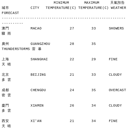
                        MINIMUM       MAXIMUM     天氣預告
城市          CITY   TEMPERATURE(C) TEMPERATURE(C) WEATHER 
FORECAST
---------------------------------------------------------
----------
澳門          MACAO             27        33      SHOWERS       
驟 雨
廣州          GUANGZHOU         28        35      
THUNDERSTORMS 雷 暴
上海          SHANGHAI          22        29      FINE          
天 晴
北京          BEIJING           21        33      CLOUDY        
多 雲
成都          CHENGDU           24        35      OVERCAST      
密 雲
廈門          XIAMEN            26        34      CLOUDY        
多 雲
西安          XI'AN             21        34      FINE          
天 晴