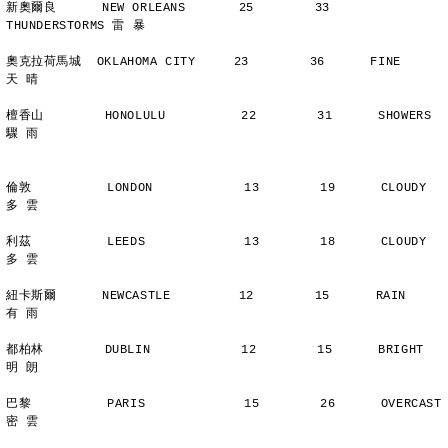
新奧爾良      NEW ORLEANS       25        33      
THUNDERSTORMS 雷 暴
奧克拉荷馬城  OKLAHOMA CITY     23        36      FINE          
天 晴
檀香山        HONOLULU          22        31      SHOWERS       
驟 雨
倫敦          LONDON            13        19      CLOUDY        
多 雲
利茲          LEEDS             13        18      CLOUDY        
多 雲
紐卡斯爾      NEWCASTLE         12        15      RAIN          
有 雨
都柏林        DUBLIN            12        15      BRIGHT        
明 朗
巴黎          PARIS             15        26      OVERCAST      
密 雲