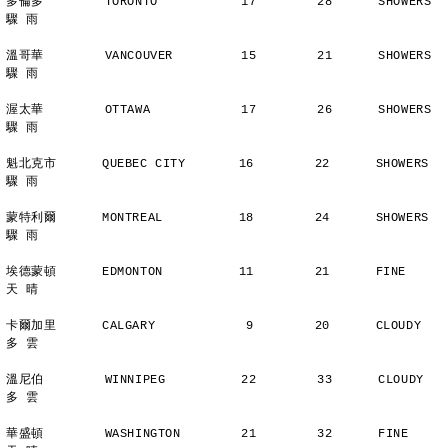
多倫多        TORONTO           17        28      SHOWERS       
驟 雨
溫哥華        VANCOUVER         15        21      SHOWERS       
驟 雨
渥太華        OTTAWA            17        26      SHOWERS       
驟 雨
魁北克市      QUEBEC CITY       16        22      SHOWERS       
驟 雨
蒙特利爾      MONTREAL          18        24      SHOWERS       
驟 雨
埃德蒙頓      EDMONTON          11        21      FINE          
天 晴
卡爾加里      CALGARY            9        20      CLOUDY        
多 雲
溫尼伯        WINNIPEG          22        33      CLOUDY        
多 雲
華盛頓        WASHINGTON        21        32      FINE          