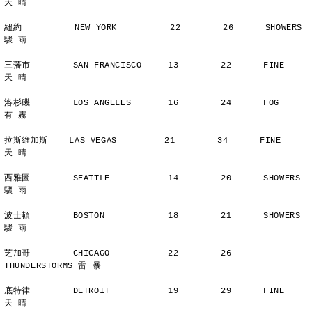
天 晴
紐約          NEW YORK          22        26      SHOWERS       
驟 雨
三藩市        SAN FRANCISCO     13        22      FINE          
天 晴
洛杉磯        LOS ANGELES       16        24      FOG           
有 霧
拉斯維加斯    LAS VEGAS         21        34      FINE          
天 晴
西雅圖        SEATTLE           14        20      SHOWERS       
驟 雨
波士頓        BOSTON            18        21      SHOWERS       
驟 雨
芝加哥        CHICAGO           22        26      
THUNDERSTORMS 雷 暴
底特律        DETROIT           19        29      FINE          
天 晴