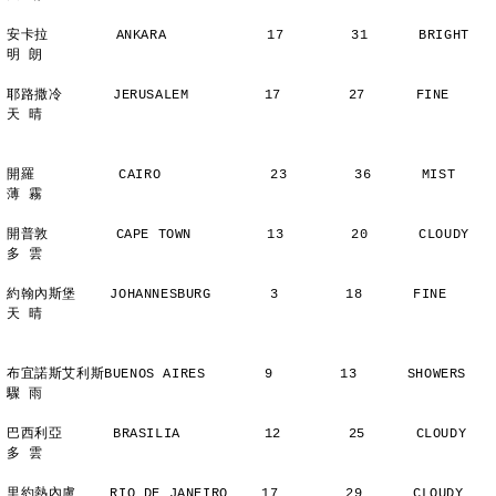
安卡拉        ANKARA            17        31      BRIGHT        
明 朗
耶路撒冷      JERUSALEM         17        27      FINE          
天 晴
開羅          CAIRO             23        36      MIST          
薄 霧
開普敦        CAPE TOWN         13        20      CLOUDY        
多 雲
約翰內斯堡    JOHANNESBURG       3        18      FINE          
天 晴
布宜諾斯艾利斯BUENOS AIRES       9        13      SHOWERS       
驟 雨
巴西利亞      BRASILIA          12        25      CLOUDY        
多 雲
里約熱內盧    RIO DE JANEIRO    17        29      CLOUDY        