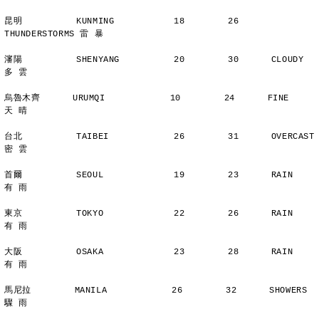
昆明          KUNMING           18        26      
THUNDERSTORMS 雷 暴
瀋陽          SHENYANG          20        30      CLOUDY        
多 雲
烏魯木齊      URUMQI            10        24      FINE          
天 晴
台北          TAIBEI            26        31      OVERCAST      
密 雲
首爾          SEOUL             19        23      RAIN          
有 雨
東京          TOKYO             22        26      RAIN          
有 雨
大阪          OSAKA             23        28      RAIN          
有 雨
馬尼拉        MANILA            26        32      SHOWERS       
驟 雨