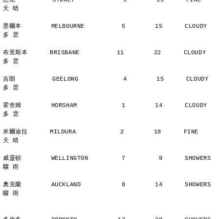
悉尼          SYDNEY             9        19      FINE          
天 晴
墨爾本        MELBOURNE          5        15      CLOUDY        
多 雲
布里斯本      BRISBANE          11        22      CLOUDY        
多 雲
吉朗          GEELONG            4        15      CLOUDY        
多 雲
霍舍姆        HORSHAM            1        14      CLOUDY        
多 雲
米爾迪拉      MILDURA            2        18      FINE          
天 晴
威靈頓        WELLINGTON         7         9      SHOWERS       
驟 雨
奧克蘭        AUCKLAND           8        14      SHOWERS       
驟 雨