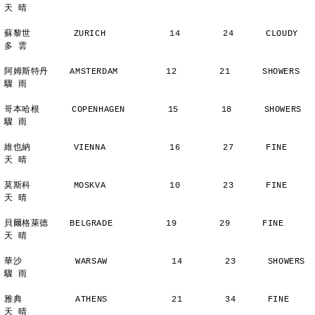
天 晴
蘇黎世        ZURICH            14        24      CLOUDY        
多 雲
阿姆斯特丹    AMSTERDAM         12        21      SHOWERS       
驟 雨
哥本哈根      COPENHAGEN        15        18      SHOWERS       
驟 雨
維也納        VIENNA            16        27      FINE          
天 晴
莫斯科        MOSKVA            10        23      FINE          
天 晴
貝爾格萊德    BELGRADE          19        29      FINE          
天 晴
華沙          WARSAW            14        23      SHOWERS       
驟 雨
雅典          ATHENS            21        34      FINE          
天 晴