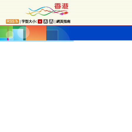
|
字型大小:
|
網頁指南