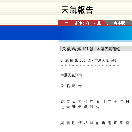
天 氣 稿 第 161 號 - 本港天氣預報
＊
＊
＊
＊
＊
＊
＊
＊
＊
＊
＊
＊
＊
＊
＊
＊
本港天氣預報
天 氣 報 告
香 港 天 文 台 在 五 月 二 十 二 日
之 最 新 天 氣 報 告
與 低 壓 槽 相 關 的 驟 雨 正 影 響