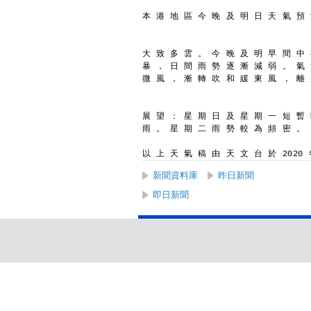
本 港 地 區 今 晚 及 明 日 天 氣 預
大 致 多 雲 。 今 晚 及 明 早 間 中
暴 ， 日 間 雨 勢 逐 漸 減 弱 。 氣 
微 風 ， 漸 轉 吹 和 緩 東 風 ， 離
展 望 ： 星 期 日 及 星 期 一 短 暫
雨 。 星 期 二 雨 勢 較 為 頻 密 。
以 上 天 氣 稿 由 天 文 台 於 2020 年
新聞資料庫
昨日新聞
即日新聞