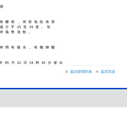
 測
 有 驟 雨 ， 局 部 地 區 有 雷
溫 介 乎 25 至 29 度 。 吹
 岸 風 勢 清 勁 。
 時 間 有 陽 光 ， 有 幾 陣 驟
 05 月 22 日 19 時 45 分 發 出
返回新聞列表
返回頁首