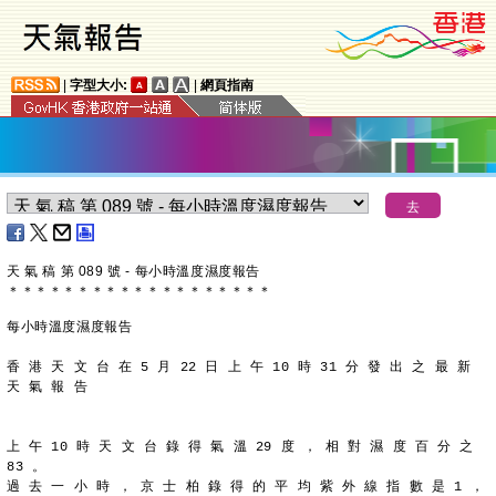
|
字型大小:
|
網頁指南
天 氣 稿 第 089 號 - 每小時溫度濕度報告
＊
＊
＊
＊
＊
＊
＊
＊
＊
＊
＊
＊
＊
＊
＊
＊
＊
＊
＊
每小時溫度濕度報告
香 港 天 文 台 在 5 月 22 日 上 午 10 時 31 分 發 出 之 最 新
天 氣 報 告
上 午 10 時 天 文 台 錄 得 氣 溫 29 度 ， 相 對 濕 度 百 分 之
83 。
過 去 一 小 時 ， 京 士 柏 錄 得 的 平 均 紫 外 線 指 數 是 1 ，