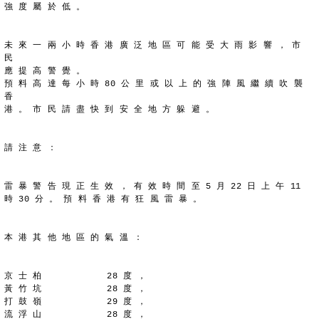
強 度 屬 於 低 。
未 來 一 兩 小 時 香 港 廣 泛 地 區 可 能 受 大 雨 影 響 ， 市 
民
應 提 高 警 覺 。
預 料 高 達 每 小 時 80 公 里 或 以 上 的 強 陣 風 繼 續 吹 襲 
香
港 。 市 民 請 盡 快 到 安 全 地 方 躲 避 。
請 注 意 ：
雷 暴 警 告 現 正 生 效 ， 有 效 時 間 至 5 月 22 日 上 午 11
時 30 分 。 預 料 香 港 有 狂 風 雷 暴 。
本 港 其 他 地 區 的 氣 溫 ：
京 士 柏            28 度 ，
黃 竹 坑            28 度 ，
打 鼓 嶺            29 度 ，
流 浮 山            28 度 ，