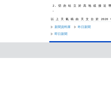
2. 切 勿 站 立 於 高 地 或 接 近 
。
以 上 天 氣 稿 由 天 文 台 於 2020 年
新聞資料庫
昨日新聞
即日新聞