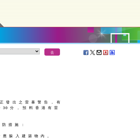
 正 發 出 之 雷 暴 警 告 ， 有
 30 分 ， 預 料 香 港 有 雷
 防 措 施 ：
士 應 躲 入 建 築 物 內 。