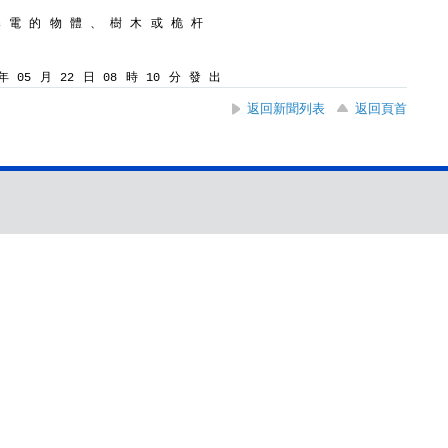
導 電 的 物 體 、 樹 木 或 桅 杆
 05 月 22 日 08 時 10 分 發 出
返回新聞列表
返回頁首