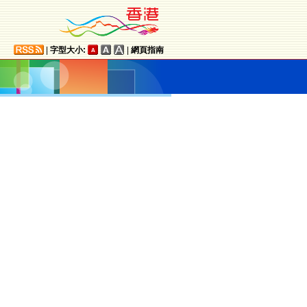
|
字型大小:
|
網頁指南