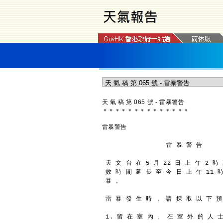
天 氣 稿 第 065 號 - 雷暴警告
＊
＊
＊
＊
＊
＊
＊
＊
＊
＊
＊
＊
＊
＊
雷暴警告
                 雷 暴 警 告
天 文 台 在 5 月 22 日 上 午 2 時
效 時 間 延 長 至 今 日 上 午 11 時
暴 。
雷 暴 發 生 時 ， 請 採 取 以 下 預
1. 留 在 室 內 。 在 室 外 的 人 