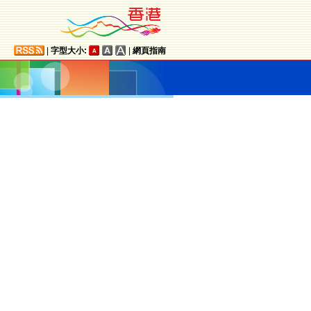
|
字型大小:
|
網頁指南