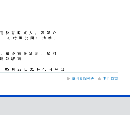
 雨 勢 有 時 頗 大 。 氣 溫 介
風 ， 初 時 風 勢 間 中 清 勁 。
 ， 稍 後 雨 勢 減 弱 。 星 期
 幾 陣 驟 雨 。
 05 月 22 日 01 時 45 分 發 出
返回新聞列表
返回頁首