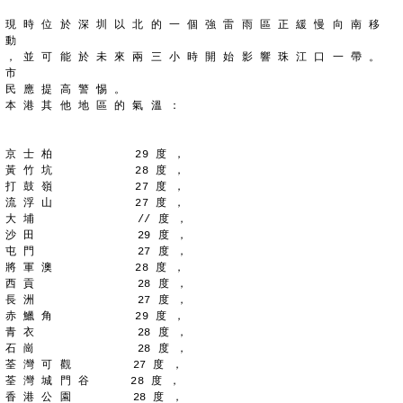
現 時 位 於 深 圳 以 北 的 一 個 強 雷 雨 區 正 緩 慢 向 南 移 
動
， 並 可 能 於 未 來 兩 三 小 時 開 始 影 響 珠 江 口 一 帶 。 
市
民 應 提 高 警 惕 。
本 港 其 他 地 區 的 氣 溫 ：
京 士 柏            29 度 ，
黃 竹 坑            28 度 ，
打 鼓 嶺            27 度 ，
流 浮 山            27 度 ，
大 埔               // 度 ，
沙 田               29 度 ，
屯 門               27 度 ，
將 軍 澳            28 度 ，
西 貢               28 度 ，
長 洲               27 度 ，
赤 鱲 角            29 度 ，
青 衣               28 度 ，
石 崗               28 度 ，
荃 灣 可 觀         27 度 ，
荃 灣 城 門 谷      28 度 ，
香 港 公 園         28 度 ，