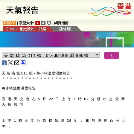
|
字型大小:
|
網頁指南
天 氣 稿 第 011 號 - 每小時溫度濕度報告
＊
＊
＊
＊
＊
＊
＊
＊
＊
＊
＊
＊
＊
＊
＊
＊
＊
＊
＊
每小時溫度濕度報告
香 港 天 文 台 在 5 月 22 日 上 午 1 時 02 分 發 出 之 最 新
天 氣 報 告
上 午 1 時 天 文 台 錄 得 氣 溫 29 度 ， 相 對 濕 度 百 分 之
89 。