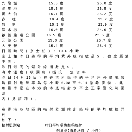
九 龍 城              15.5 度               25.0 度
跑 馬 地              15.5 度               25.5 度
黃 大 仙              16.1 度               25.2 度
赤   柱               16.4 度               23.2 度
觀   塘               15.3 度               23.9 度
深 水 埗              16.0 度               24.6 度
啟 德 跑 道 公 園     16.5 度               23.5 度
元 朗 公 園           15.0 度               25.7 度
大 美 督              15.4 度               26.4 度
日 照 時 間 ( 京 士 柏 ) ： 10.6 小 時
京 士 柏 昨 日 錄 得 的 平 均 紫 外 線 指 數 是 5 ， 強 度 屬 於
中 等 。
昨 日 最 高 的 紫 外 線 指 數 是 9 。
海 水 溫 度 ( 橫 瀾 島 ) 攝 氏 ： 無 資 料
昨 日 (4 月 13 日 ) 在 香 港 所 錄 得 的 平 均 戶 外 環 境 伽
瑪 輻 射 劑 量 率 為 每 小 時 0.08 至 0.14 微 希 沃 特 ， 此
劑 量 率 是 在 本 港 的 本 底 輻 射 水 平 之 正 常 變 化 範 圍 
以
內 ( 見 註 釋 ) 。
在 香 港 各 地 區 的 輻 射 監 測 站 所 錄 得 的 平 均 數 據 詳 
列
如 下 ：
輻射監測站           昨日平均環境伽瑪輻射
	                 劑量率(微希沃特 / 小時)