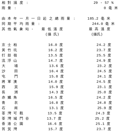
相 對 濕 度 ：                             29 - 57 %
雨 量 ：                                       0 毫 米
由 本 年 一 月 一 日 起 之 總 雨 量 ：     185.2 毫 米
同 期 平 均 雨 量 ：                       244.0 毫 米
其 他 氣 象 站 - 　 最 低 溫 度 　         最 高 溫 度
　 　 　 　 　   　 　(攝 氏)　　 　   　 　 (攝氏)
京 士 柏              16.0 度               24.2 度
黃 竹 坑              16.2 度               23.7 度
打 鼓 嶺              13.5 度               25.5 度
流 浮 山              14.7 度               24.9 度
大    埔              13.6 度               23.2 度
沙    田              16.4 度               24.5 度
屯    門              15.8 度               24.1 度
將 軍 澳              14.0 度               24.5 度
西    貢              15.9 度               23.1 度
長    洲              14.3 度               25.0 度
赤 鱲 角              16.5 度               24.2 度
青    衣              16.8 度               24.8 度
石    崗              13.1 度               25.9 度
荃 灣 可 觀           13.5 度               24.3 度
荃 灣 城 門 谷        13.7 度               25.2 度
香 港 公 園           16.6 度               25.1 度
筲 箕 灣              15.7 度               23.7 度