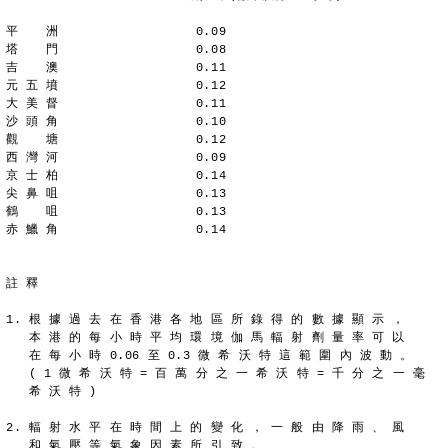
平  　洲                  0.09
塔  　門                  0.08
吉　  澳                  0.11
元 五 墳                  0.12
大 美 督                  0.11
沙 頭 角                  0.10
觀  　塘                  0.12
西 灣 河                  0.09
京 士 柏                  0.14
尖 鼻 咀                  0.13
鶴  　咀                  0.13
赤 鱲 角                  0.14
註 釋
1. 根 據 過 去 在 香 港 各 地 區 所 錄 得 的 數 據 顯 示 ，
   本 港 的 每 小 時 平 均 環 境 伽 馬 輻 射 劑 量 率 可 以
   在 每 小 時 0.06 至 0.3 微 希 沃 特 這 範 圍 內 波 動 。
   ( 1 微 希 沃 特 = 百 萬 分 之 一 希 沃 特 = 千 分 之 一 毫
   希 沃 特 )
2. 輻 射 水 平 在 時 間 上 的 變 化 ， 一 般 由 降 雨 、 風
   和 氣 壓 等 氣 象 因 素 所 引 致 。