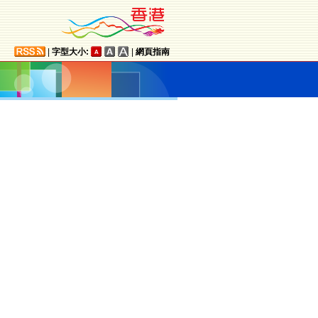
|
字型大小:
|
網頁指南