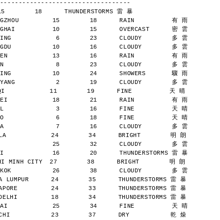
-----------------------------------
15        18      THUNDERSTORMS 雷 暴
GZHOU         15        18      RAIN          有 雨
GHAI          10        15      OVERCAST      密 雲
ING            6        23      CLOUDY        多 雲
GDU           10        16      CLOUDY        多 雲
EN            13        16      RAIN          有 雨
N              8        23      CLOUDY        多 雲
ING           10        24      SHOWERS       驟 雨
YANG           2        19      CLOUDY        多 雲
            11        19      FINE          天 晴
EI            18        21      RAIN          有 雨
L              3        16      FINE          天 晴
O              6        18      FINE          天 晴
A              7        16      CLOUDY        多 雲
A            24        34      BRIGHT        明 朗
              25        32      CLOUDY        多 雲
I             16        20      THUNDERSTORMS 雷 暴
 MINH CITY  27        38      BRIGHT        明 朗
KOK           26        38      CLOUDY        多 雲
 LUMPUR      24        35      THUNDERSTORMS 雷 暴
PORE         24        33      THUNDERSTORMS 雷 暴
ELHI         18        34      THUNDERSTORMS 雷 暴
AI            25        34      FINE          天 晴
HI           23        37      DRY           乾 燥