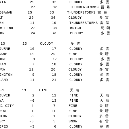
TA           25        32      CLOUDY        多 雲
              27        32      THUNDERSTORMS 雷 暴
AWAN       25        33      THUNDERSTORMS 雷 暴
            29        36      CLOUDY        多 雲
N            11        19      THUNDERSTORMS 雷 暴
M PENH        27        38      BRIGHT        明 朗
ON            24        41      CLOUDY        多 雲
 13        23      CLOUDY        多 雲
URNE         10        17      CLOUDY        多 雲
NE          18        29      FINE          天 晴
ONG            9        17      CLOUDY        多 雲
AM            7        18      CLOUDY        多 雲
A           12        20      CLOUDY        多 雲
NGTON         9        18      CLOUDY        多 雲
AND          11        21      CLOUDY        多 雲
-1        13      FINE          天 晴
UVER          2        11      FINE          天 晴
A            -6        13      FINE          天 晴
 CITY       -4         7      FINE          天 晴
AL          -1        11      FINE          天 晴
ON          -8         1      CLOUDY        多 雲
Y           -5         5      SNOW          有 雪
PEG          -3         6      CLOUDY        多 雲