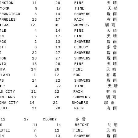
NGTON        11        20      FINE          天 晴
YORK           9        17      FINE          天 晴
RANCISCO      8        14      SHOWERS       驟 雨
NGELES       13        17      RAIN          有 雨
AS         12        18      SHOWERS       驟 雨
LE            4        14      FINE          天 晴
N             5        17      FINE          天 晴
GO            2        13      SHOWERS       驟 雨
IT            0        13      CLOUDY        多 雲
             22        27      SHOWERS       驟 雨
ON           18        27      SHOWERS       驟 雨
IX           13        28      FINE          天 晴
A           14        28      FINE          天 晴
AND          1        12      FOG           有 霧
S            14        22      SHOWERS       驟 雨
ER             4        22      FINE          天 晴
 CITY       11        22      RAIN          有 雨
LEANS       18        28      SHOWERS       驟 雨
A CITY     14        22      SHOWERS       驟 雨
ULU          21        28      RAIN          有 雨
 12        17      CLOUDY        多 雲
S             11        14      BRIGHT        明 朗
TLE          7        12      FINE          天 晴
N             3        13      SHOWERS       驟 雨