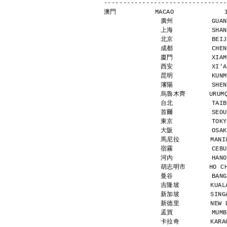
--------------------------------
澳門          MACAO             
廣州          GUAN
上海          SHAN
北京          BEIJ
成都          CHEN
廈門          XIAM
西安          XI'A
昆明          KUNM
瀋陽          SHEN
烏魯木齊      URUMQI
台北          TAIB
首爾          SEOU
東京          TOKY
大阪          OSAK
馬尼拉        MANIL
宿霧          CEBU
河內          HANO
胡志明市      HO CHI
曼谷          BANG
吉隆坡        KUALA
新加坡        SINGA
新德里        NEW D
孟買          MUMB
卡拉奇        KARAC