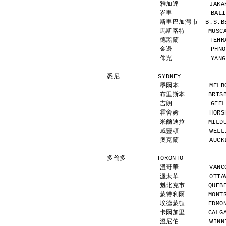
雅加達        JAKAR
峇里          BALI
斯里巴加灣市  B.S.BEG
馬斯喀特      MUSCAT
德黑蘭        TEHRA
金邊          PHNO
仰光          YANG
悉尼          SYDNEY           
墨爾本        MELBO
布里斯本      BRISBA
吉朗          GEEL
霍舍姆        HORSH
米爾迪拉      MILDUR
威靈頓        WELLI
奧克蘭        AUCKL
多倫多        TORONTO           
溫哥華        VANCO
渥太華        OTTAW
魁北克市      QUEBEC
蒙特利爾      MONTRE
埃德蒙頓      EDMONT
卡爾加里      CALGAR
溫尼伯        WINNI