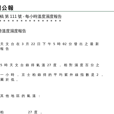
 稿 第 111 號 - 每小時溫度濕度報告
＊
＊
＊
＊
＊
＊
＊
＊
＊
＊
＊
＊
＊
＊
＊
時溫度濕度報告
天 文 台 在 3 月 22 日 下 午 5 時 02 分 發 出 之 最 新
 報 告
 5 時 天 文 台 錄 得 氣 溫 27 度 ， 相 對 濕 度 百 分 之
 一 小 時 ， 京 士 柏 錄 得 的 平 均 紫 外 線 指 數 是 2 ，
 屬 於 低 。
 其 他 地 區 的 氣 溫 ：
柏            27 度 ，