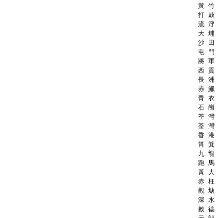
黃 竹 
打 鼓 
流 浮 
大 埔 
沙 田 
屯 門 
將 軍 
西 貢 
長 洲 
赤 鱲 
青 衣 
石 崗 
荃 灣 
荃 灣 
香 港 
筲 箕 
九 龍 
跑 馬 
黃 大 
赤 柱 
觀 塘 
深 水 
啟 德 