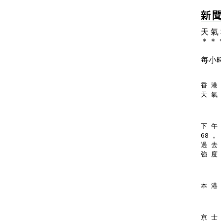
天 氣
＊
＊
每小
香 港 
天 氣
下 午
68 。
過 去
強 度
本 港
京 士 