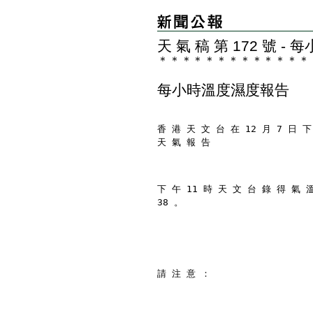
天 氣 稿 第 172 號 
＊
＊
＊
＊
＊
＊
＊
＊
＊
＊
＊
＊
＊
每小時溫度濕度報告
香 港 天 文 台 在 12 月 7 日 下
天 氣 報 告
下 午 11 時 天 文 台 錄 得 氣 
38 。
請 注 意 ：