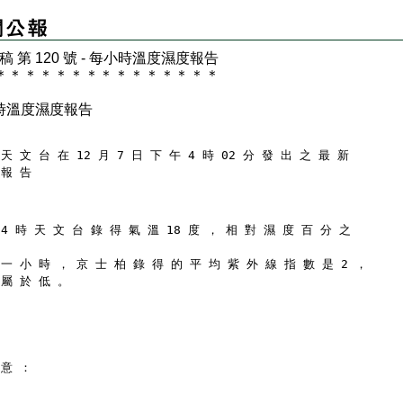
 稿 第 120 號 - 每小時溫度濕度報告
＊
＊
＊
＊
＊
＊
＊
＊
＊
＊
＊
＊
＊
＊
＊
時溫度濕度報告
天 文 台 在 12 月 7 日 下 午 4 時 02 分 發 出 之 最 新
 報 告
 4 時 天 文 台 錄 得 氣 溫 18 度 ， 相 對 濕 度 百 分 之
 一 小 時 ， 京 士 柏 錄 得 的 平 均 紫 外 線 指 數 是 2 ，
 屬 於 低 。
 意 ：