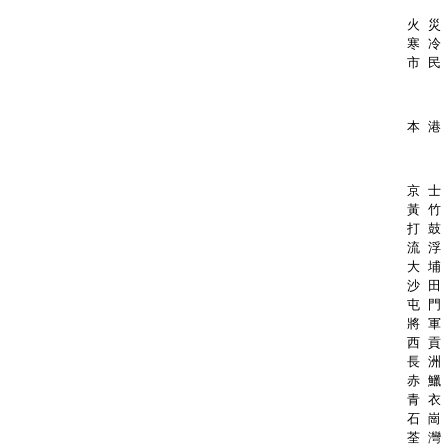
火 災
寒 冷
市 民
本 港
京 士 
黃 竹 
打 鼓 
流 浮 
大 埔 
沙 田 
屯 門 
將 軍 
西 貢 
長 洲 
赤 鱲 
青 衣 
石 崗 
荃 灣 