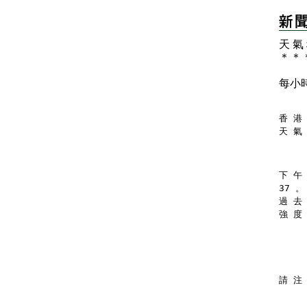
天 氣
＊
＊
每小
香 港 
天 氣
下 午
37 。
過 去
強 度
請 注