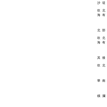
沙 堤
吹 北 
海 有
北 部
吹 北 
海 有
其 後
吹 北 
華 南
橫 瀾 