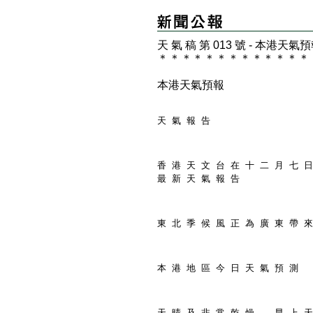
天 氣 稿 第 013 號 - 本港天氣
＊
＊
＊
＊
＊
＊
＊
＊
＊
＊
＊
＊
＊
本港天氣預報
天 氣 報 告
香 港 天 文 台 在 十 二 月 七 日
最 新 天 氣 報 告
東 北 季 候 風 正 為 廣 東 帶 來
本 港 地 區 今 日 天 氣 預 測
天 晴 及 非 常 乾 燥 。 早 上 天