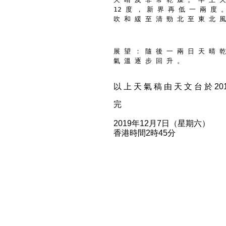
12 度 ， 新 界 再 低 一 兩 度 
吹 和 緩 至 清 勁 北 至 東 北 風
展 望 ： 隨 後 一 兩 日 天 晴 乾
氣 溫 逐 步 回 升 。
以 上 天 氣 稿 由 天 文 台 於 2019
完
2019年12月7日（星期六）
香港時間2時45分