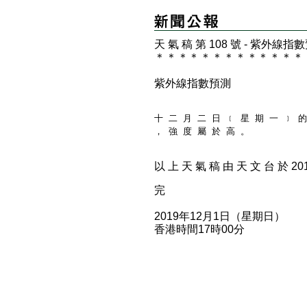
天 氣 稿 第 108 號 - 紫外線指
＊
＊
＊
＊
＊
＊
＊
＊
＊
＊
＊
＊
＊
紫外線指數預測
十 二 月 二 日 ﹝ 星 期 一 ﹞ 的
， 強 度 屬 於 高 。
以 上 天 氣 稿 由 天 文 台 於 2019
完
2019年12月1日（星期日）
香港時間17時00分