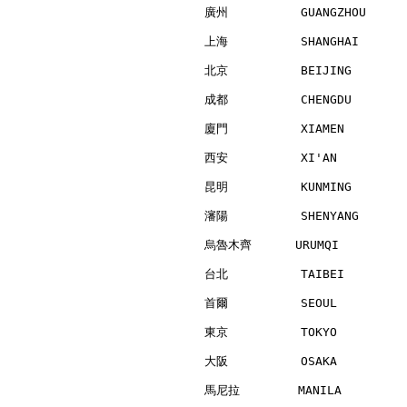
廣州          GUANGZHOU     
上海          SHANGHAI      
北京          BEIJING       
成都          CHENGDU       
廈門          XIAMEN        
西安          XI'AN         
昆明          KUNMING       
瀋陽          SHENYANG      
烏魯木齊      URUMQI          
台北          TAIBEI        
首爾          SEOUL         
東京          TOKYO         
大阪          OSAKA         
馬尼拉        MANILA         