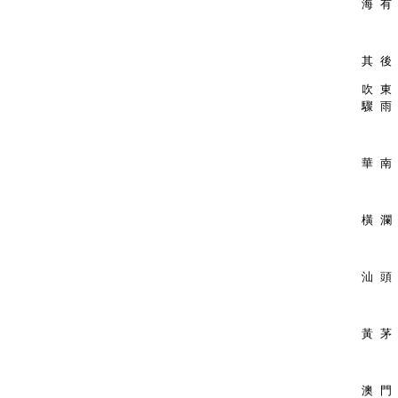
海 有
其 後
吹 東 
驟 雨
華 南
橫 瀾 
汕 頭 
黃 茅 
澳 門 