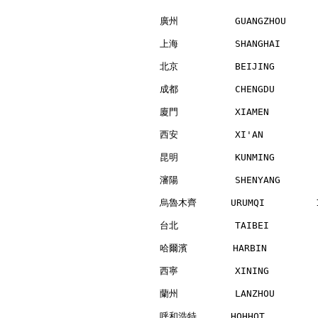
廣州          GUANGZHOU     
上海          SHANGHAI      
北京          BEIJING       
成都          CHENGDU       
廈門          XIAMEN        
西安          XI'AN         
昆明          KUNMING       
瀋陽          SHENYANG      
烏魯木齊      URUMQI         1
台北          TAIBEI        
哈爾濱        HARBIN         
西寧          XINING        
蘭州          LANZHOU       
呼和浩特      HOHHOT          