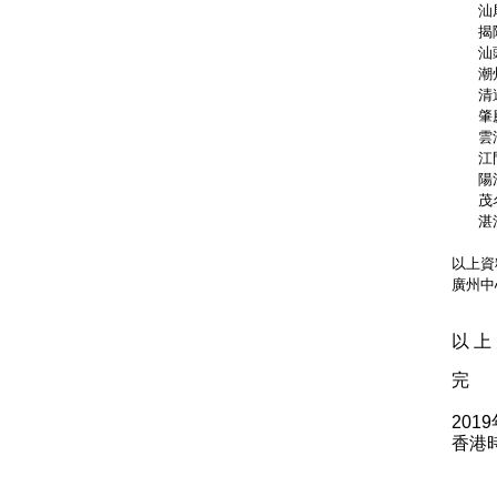
   汕
   揭
   汕
   潮
   清
   肇
   雲
   江
   陽
   茂
   湛
以上資
廣州中
以 上 
完
201
香港時