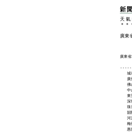
天 氣
＊
＊
廣東
   
廣東省
-----
   城
   廣
   佛
   中
   東
   深
   珠
   韶
   河
   梅
   惠