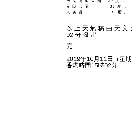
啟 德 跑 道 公 園   32 度 ，
元 朗 公 園         33 度 ，
大 美 督            32 度 。
以 上 天 氣 稿 由 天 文 台
02 分 發 出
完
2019年10月11日（星
香港時間15時02分