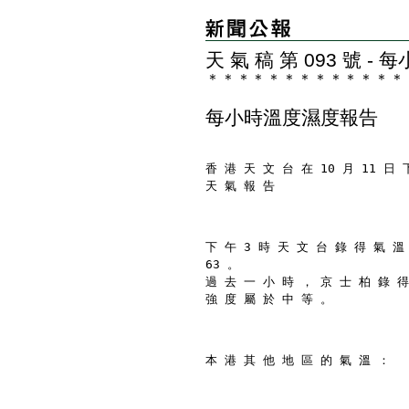
天 氣 稿 第 093 號 
＊
＊
＊
＊
＊
＊
＊
＊
＊
＊
＊
＊
＊
每小時溫度濕度報告
香 港 天 文 台 在 10 月 11 日 
天 氣 報 告
下 午 3 時 天 文 台 錄 得 氣 溫
63 。
過 去 一 小 時 ， 京 士 柏 錄 得
強 度 屬 於 中 等 。
本 港 其 他 地 區 的 氣 溫 ：