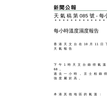
天 氣 稿 第 085 號 
＊
＊
＊
＊
＊
＊
＊
＊
＊
＊
＊
＊
＊
每小時溫度濕度報告
香 港 天 文 台 在 10 月 11 日 
天 氣 報 告
下 午 1 時 天 文 台 錄 得 氣 溫
68 。
過 去 一 小 時 ， 京 士 柏 錄 得
強 度 屬 於 高 。
本 港 其 他 地 區 的 氣 溫 ：