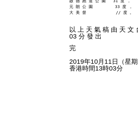
啟 德 跑 道 公 園   31 度 ，
元 朗 公 園         33 度 ，
大 美 督            // 度 。
以 上 天 氣 稿 由 天 文 台
03 分 發 出
完
2019年10月11日（星
香港時間13時03分