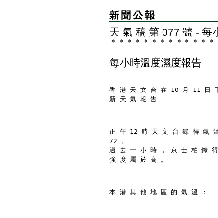
天 氣 稿 第 077 號 
＊
＊
＊
＊
＊
＊
＊
＊
＊
＊
＊
＊
＊
每小時溫度濕度報告
香 港 天 文 台 在 10 月 11 日 
新 天 氣 報 告
正 午 12 時 天 文 台 錄 得 氣 
72 。
過 去 一 小 時 ， 京 士 柏 錄 得
強 度 屬 於 高 。
本 港 其 他 地 區 的 氣 溫 ：