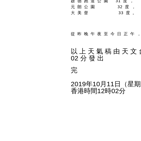
啟 德 跑 道 公 園   31 度 ，
元 朗 公 園         32 度 ，
大 美 督            33 度 。
從 昨 晚 午 夜 至 今 日 正 午 ，
以 上 天 氣 稿 由 天 文 台
02 分 發 出
完
2019年10月11日（星
香港時間12時02分