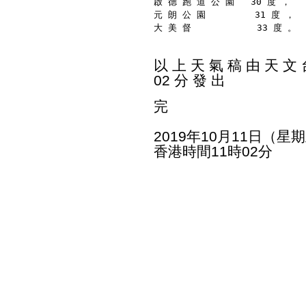
啟 德 跑 道 公 園   30 度 ，
元 朗 公 園         31 度 ，
大 美 督            33 度 。
以 上 天 氣 稿 由 天 文 台
02 分 發 出
完
2019年10月11日（星
香港時間11時02分