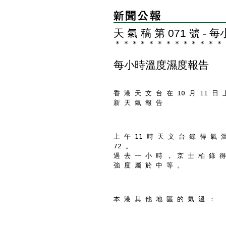
天 氣 稿 第 071 號 
＊
＊
＊
＊
＊
＊
＊
＊
＊
＊
＊
＊
＊
每小時溫度濕度報告
香 港 天 文 台 在 10 月 11 日 
新 天 氣 報 告
上 午 11 時 天 文 台 錄 得 氣 
72 。
過 去 一 小 時 ， 京 士 柏 錄 得
強 度 屬 於 中 等 。
本 港 其 他 地 區 的 氣 溫 ：