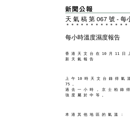
天 氣 稿 第 067 號 
＊
＊
＊
＊
＊
＊
＊
＊
＊
＊
＊
＊
＊
每小時溫度濕度報告
香 港 天 文 台 在 10 月 11 日 
新 天 氣 報 告
上 午 10 時 天 文 台 錄 得 氣 
75 。
過 去 一 小 時 ， 京 士 柏 錄 得
強 度 屬 於 中 等 。
本 港 其 他 地 區 的 氣 溫 ：