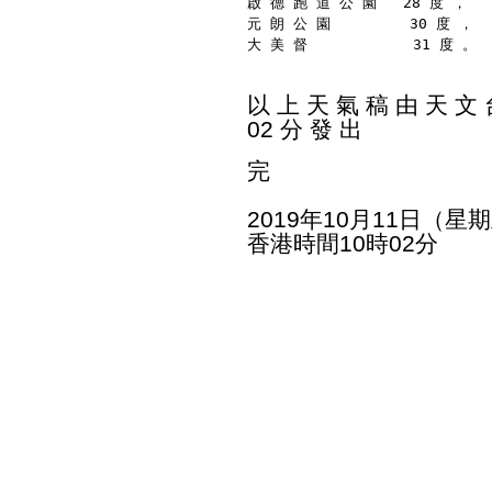
啟 德 跑 道 公 園   28 度 ，
元 朗 公 園         30 度 ，
大 美 督            31 度 。
以 上 天 氣 稿 由 天 文 台
02 分 發 出
完
2019年10月11日（星
香港時間10時02分