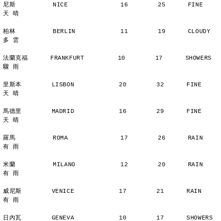
尼斯          NICE              16        25      FINE          
天 晴
柏林          BERLIN            11        19      CLOUDY        
多 雲
法蘭克福      FRANKFURT         10        17      SHOWERS       
驟 雨
里斯本        LISBON            20        32      FINE          
天 晴
馬德里        MADRID            16        29      FINE          
天 晴
羅馬          ROMA              17        26      RAIN          
有 雨
米蘭          MILANO            12        20      RAIN          
有 雨
威尼斯        VENICE            17        21      RAIN          
有 雨
日內瓦        GENEVA            10        17      SHOWERS       