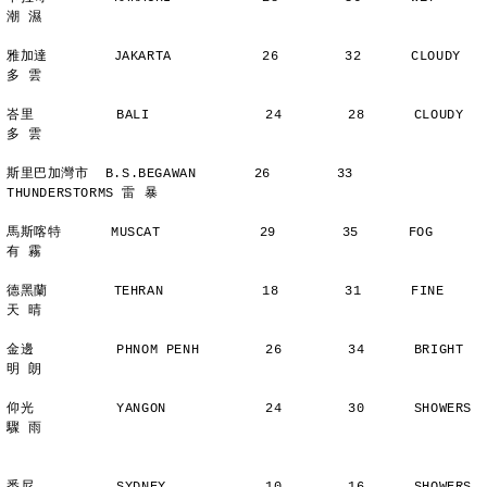
潮 濕
雅加達        JAKARTA           26        32      CLOUDY        
多 雲
峇里          BALI              24        28      CLOUDY        
多 雲
斯里巴加灣市  B.S.BEGAWAN       26        33      
THUNDERSTORMS 雷 暴
馬斯喀特      MUSCAT            29        35      FOG           
有 霧
德黑蘭        TEHRAN            18        31      FINE          
天 晴
金邊          PHNOM PENH        26        34      BRIGHT        
明 朗
仰光          YANGON            24        30      SHOWERS       
驟 雨