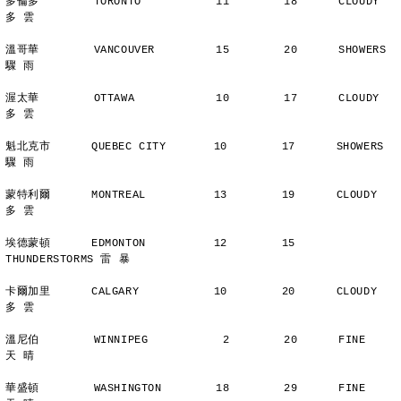
多倫多        TORONTO           11        18      CLOUDY        
多 雲
溫哥華        VANCOUVER         15        20      SHOWERS       
驟 雨
渥太華        OTTAWA            10        17      CLOUDY        
多 雲
魁北克市      QUEBEC CITY       10        17      SHOWERS       
驟 雨
蒙特利爾      MONTREAL          13        19      CLOUDY        
多 雲
埃德蒙頓      EDMONTON          12        15      
THUNDERSTORMS 雷 暴
卡爾加里      CALGARY           10        20      CLOUDY        
多 雲
溫尼伯        WINNIPEG           2        20      FINE          
天 晴
華盛頓        WASHINGTON        18        29      FINE          