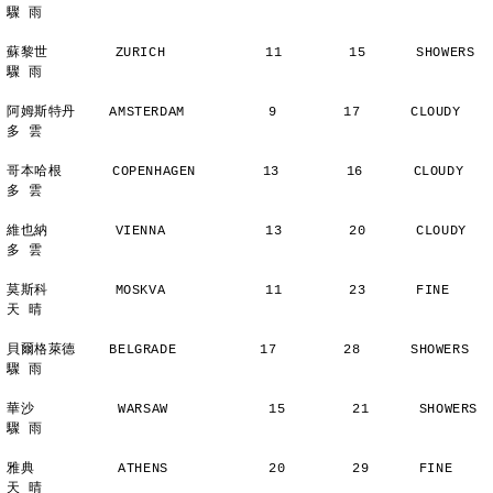
驟 雨
蘇黎世        ZURICH            11        15      SHOWERS       
驟 雨
阿姆斯特丹    AMSTERDAM          9        17      CLOUDY        
多 雲
哥本哈根      COPENHAGEN        13        16      CLOUDY        
多 雲
維也納        VIENNA            13        20      CLOUDY        
多 雲
莫斯科        MOSKVA            11        23      FINE          
天 晴
貝爾格萊德    BELGRADE          17        28      SHOWERS       
驟 雨
華沙          WARSAW            15        21      SHOWERS       
驟 雨
雅典          ATHENS            20        29      FINE          
天 晴