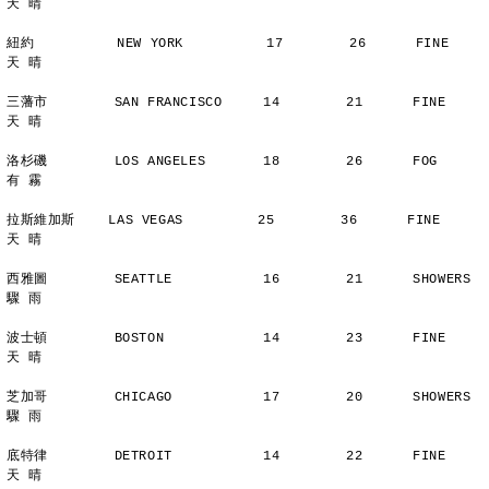
天 晴
紐約          NEW YORK          17        26      FINE          
天 晴
三藩市        SAN FRANCISCO     14        21      FINE          
天 晴
洛杉磯        LOS ANGELES       18        26      FOG           
有 霧
拉斯維加斯    LAS VEGAS         25        36      FINE          
天 晴
西雅圖        SEATTLE           16        21      SHOWERS       
驟 雨
波士頓        BOSTON            14        23      FINE          
天 晴
芝加哥        CHICAGO           17        20      SHOWERS       
驟 雨
底特律        DETROIT           14        22      FINE          
天 晴