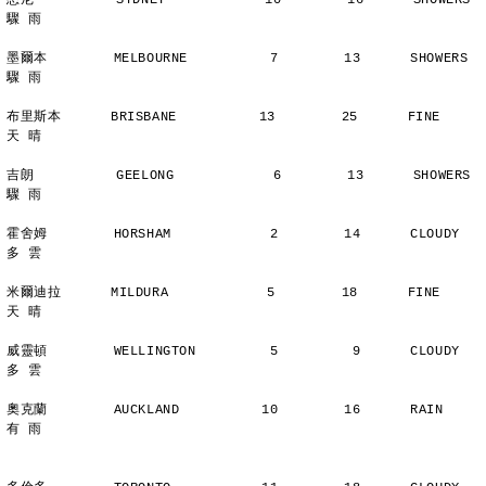
悉尼          SYDNEY            10        16      SHOWERS       
驟 雨
墨爾本        MELBOURNE          7        13      SHOWERS       
驟 雨
布里斯本      BRISBANE          13        25      FINE          
天 晴
吉朗          GEELONG            6        13      SHOWERS       
驟 雨
霍舍姆        HORSHAM            2        14      CLOUDY        
多 雲
米爾迪拉      MILDURA            5        18      FINE          
天 晴
威靈頓        WELLINGTON         5         9      CLOUDY        
多 雲
奧克蘭        AUCKLAND          10        16      RAIN          
有 雨