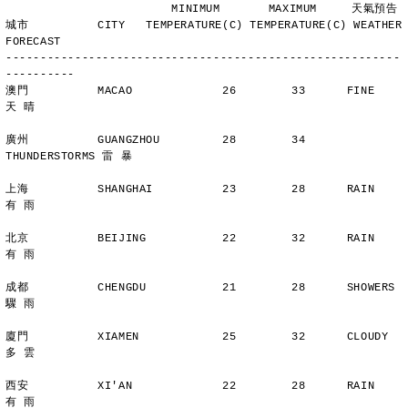
                        MINIMUM       MAXIMUM     天氣預告
城市          CITY   TEMPERATURE(C) TEMPERATURE(C) WEATHER 
FORECAST
---------------------------------------------------------
----------
澳門          MACAO             26        33      FINE          
天 晴
廣州          GUANGZHOU         28        34      
THUNDERSTORMS 雷 暴
上海          SHANGHAI          23        28      RAIN          
有 雨
北京          BEIJING           22        32      RAIN          
有 雨
成都          CHENGDU           21        28      SHOWERS       
驟 雨
廈門          XIAMEN            25        32      CLOUDY        
多 雲
西安          XI'AN             22        28      RAIN          
有 雨