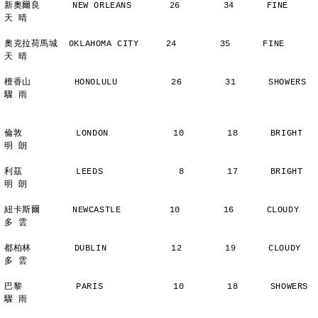
新奧爾良      NEW ORLEANS       26        34      FINE          
天 晴
奧克拉荷馬城  OKLAHOMA CITY     24        35      FINE          
天 晴
檀香山        HONOLULU          26        31      SHOWERS       
驟 雨
倫敦          LONDON            10        18      BRIGHT        
明 朗
利茲          LEEDS              8        17      BRIGHT        
明 朗
紐卡斯爾      NEWCASTLE         10        16      CLOUDY        
多 雲
都柏林        DUBLIN            12        19      CLOUDY        
多 雲
巴黎          PARIS             10        18      SHOWERS       
驟 雨