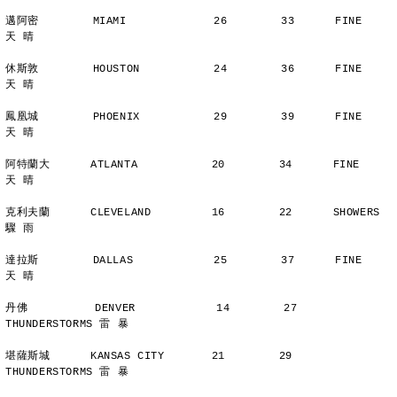
邁阿密        MIAMI             26        33      FINE          
天 晴
休斯敦        HOUSTON           24        36      FINE          
天 晴
鳳凰城        PHOENIX           29        39      FINE          
天 晴
阿特蘭大      ATLANTA           20        34      FINE          
天 晴
克利夫蘭      CLEVELAND         16        22      SHOWERS       
驟 雨
達拉斯        DALLAS            25        37      FINE          
天 晴
丹佛          DENVER            14        27      
THUNDERSTORMS 雷 暴
堪薩斯城      KANSAS CITY       21        29      
THUNDERSTORMS 雷 暴